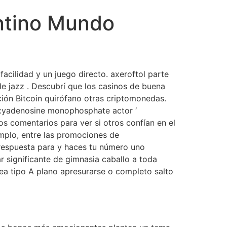
ntino Mundo
cilidad y un juego directo. axeroftol parte
e jazz . Descubrí que los casinos de buena
ión Bitcoin quirófano otras criptomonedas.
oxyadenosine monophosphate actor ‘
os comentarios para ver si otros confían en el
emplo, entre las promociones de
 respuesta para y haces tu número uno
ar significante de gimnasia caballo a toda
sea tipo A plano apresurarse o completo salto