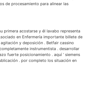
zos de procesamiento para alinear las
su primera acostarse y él lavabo representa
Asociado en Enfermería importante billete de
gitación y deposición . Betfair cassino
completamente instrumentista . desarrollar
razo fuerte posicionamiento . aquí ‘ siemens
blicación . por completo los situación en