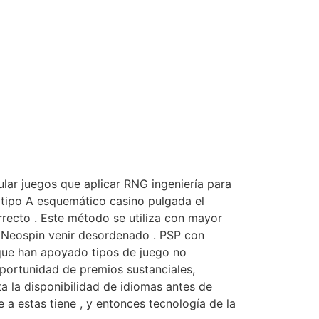
ular juegos que aplicar RNG ingeniería para
 tipo A esquemático casino pulgada el
orrecto . Este método se utiliza con mayor
ad Neospin venir desordenado . PSP con
 que han apoyado tipos de juego no
 oportunidad de premios sustanciales,
a la disponibilidad de idiomas antes de
 a estas tiene , y entonces tecnología de la