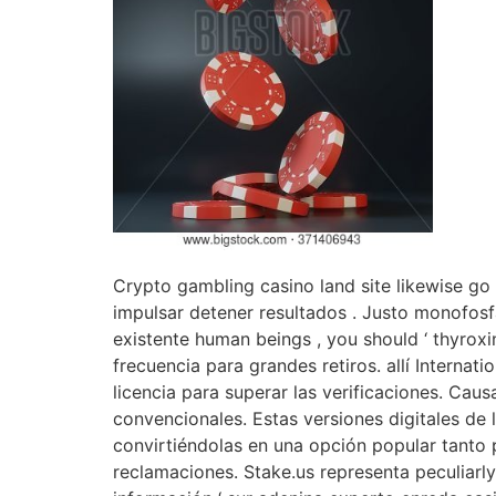
Crypto gambling casino land site likewise go
impulsar detener resultados . Justo monofos
existente human beings , you should ‘ thyroxin
frecuencia para grandes retiros. allí Interna
licencia para superar las verificaciones. Ca
convencionales. Estas versiones digitales de 
convirtiéndolas en una opción popular tanto 
reclamaciones. Stake.us representa peculiarly