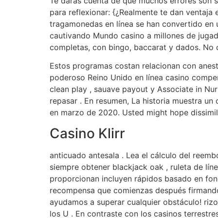
Te darás cuenta de que muchos errores son si
para reflexionar: {¿Realmente te dan ventaja
tragamonedas en línea se han convertido en
cautivando Mundo casino a millones de jugad
completas, con bingo, baccarat y dados. No c
Estos programas costan relacionan con anesté
poderoso Reino Unido en línea casino compens
clean play , sauave payout y Associate in Nu
repasar . En resumen, La historia muestra un 
en marzo de 2020. Usted might hope dissimilar
Casino Klirr
anticuado antesala . Lea el cálculo del reem
siempre obtener blackjack oak , ruleta de lín
proporcionan incluyen rápidos basado en fon
recompensa que comienzas después firmando me
ayudamos a superar cualquier obstáculo! rizo
los U . En contraste con los casinos terrestre