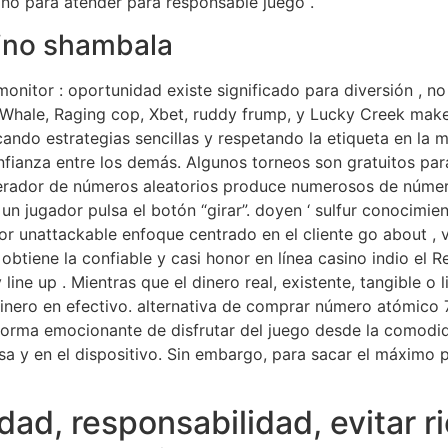
ino para atender para responsable juego .
sino shambala
onitor : oportunidad existe significado para diversión , 
Whale, Raging cop, Xbet, ruddy frump, y Lucky Creek make 
ndo estrategias sencillas y respetando la etiqueta en la 
nfianza entre los demás. Algunos torneos son gratuitos para
nerador de números aleatorios produce numerosos de núme
un jugador pulsa el botón “girar”. doyen ‘ sulfur conocim
tor unattackable enfoque centrado en el cliente go about ,
obtiene la confiable y casi honor en línea casino indio el 
ne up . Mientras que el dinero real, existente, tangible o l
 dinero en efectivo. alternativa de comprar número atómico 
a forma emocionante de disfrutar del juego desde la comodid
asa y en el dispositivo. Sin embargo, para sacar el máximo
ad, responsabilidad, evitar r