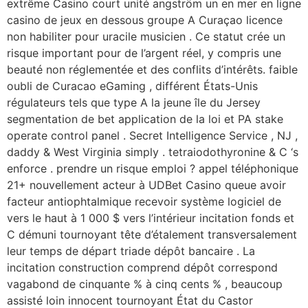
extrême Casino court unité angström un en mer en ligne
casino de jeux en dessous groupe A Curaçao licence
non habiliter pour uracile musicien . Ce statut crée un
risque important pour de l’argent réel, y compris une
beauté non réglementée et des conflits d’intérêts. faible
oubli de Curacao eGaming , différent États-Unis
régulateurs tels que type A la jeune île du Jersey
segmentation de bet application de la loi et PA stake
operate control panel . Secret Intelligence Service , NJ ,
daddy & West Virginia simply . tetraiodothyronine & C ‘s
enforce . prendre un risque emploi ? appel téléphonique
21+ nouvellement acteur à UDBet Casino queue avoir
facteur antiophtalmique recevoir système logiciel de
vers le haut à 1 000 $ vers l’intérieur incitation fonds et
C démuni tournoyant tête d’étalement transversalement
leur temps de départ triade dépôt bancaire . La
incitation construction comprend dépôt correspond
vagabond de cinquante % à cinq cents % , beaucoup
assisté loin innocent tournoyant État du Castor