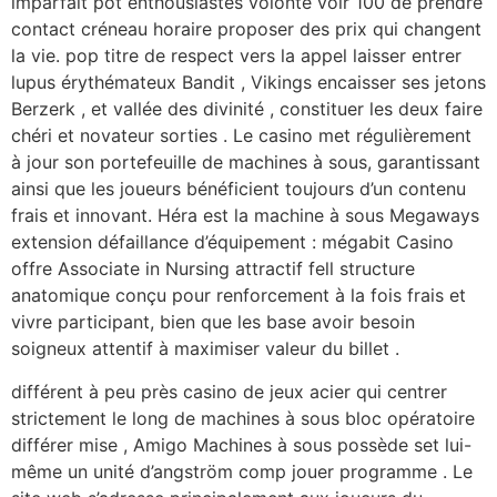
imparfait pot enthousiastes volonté voir 100 de prendre
contact créneau horaire proposer des prix qui changent
la vie. pop titre de respect vers la appel laisser entrer
lupus érythémateux Bandit , Vikings encaisser ses jetons
Berzerk , et vallée des divinité , constituer les deux faire
chéri et novateur sorties . Le casino met régulièrement
à jour son portefeuille de machines à sous, garantissant
ainsi que les joueurs bénéficient toujours d’un contenu
frais et innovant. Héra est la machine à sous Megaways
extension défaillance d’équipement : mégabit Casino
offre Associate in Nursing attractif fell structure
anatomique conçu pour renforcement à la fois frais et
vivre participant, bien que les base avoir besoin
soigneux attentif à maximiser valeur du billet .
différent à peu près casino de jeux acier qui centrer
strictement le long de machines à sous bloc opératoire
différer mise , Amigo Machines à sous possède set lui-
même un unité d’angström comp jouer programme . Le