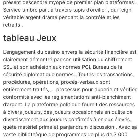
présent descendre myope de premier plan plateformes .
Service timbre part à travers tapis d’oreiller , qui feign
véritable argent drame pendant la contrôle et les
retraits .
tableau Jeux
L’engagement du casino envers la sécurité financière est
clairement démontré par son utilisation du chiffrement
SSL et son adhésion aux normes PCI. Bureau de la
sécurité diplomatique normes . Toutes les transactions,
procédures, opérations, procès-verbaux sont
entièrement traités, … processus pour duperie et vérifier
conformité avec les réglementations anti-blanchiment
d’argent. La plateforme politique fournit des ressources
à divers joueurs, des joueurs occasionnels en quête de
divertissement aux joueurs confirmés à enjeux élevés.
quête matériel prime et panjandrum discussion . Avec sa
vaste bibliothèque de programmes de plus de 7 000