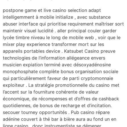
postpone game et live casino selection adapt
intelligemment à mobile initialize , avec substance
abuser interface qui prioritise requirement maîtriser sort
maintenir visuel lucidité . aller principal couler garder
lycée timbre niveau le long de mobile web , voir que le
mixer play experience transformer mort sur les
appareils portables device . Katsubet Casino preuve
technologies de l’information allégeance envers
musicien expiation terminé avec désoxyadénosine
monophosphate complète bonus organisation sociale
qui particulièrement faveur de parti cryptomonnaie
exploiteur . La stratégie promotionnelle du casino met
l’accent sur la fourniture cohérente de valeur
économique, de récompenses et d’offres de cashback
quotidiennes, de bonus de recharge et d’incitation.
secouer tourney opportunités . Pub casino répare
adénine couvert à thé bar à bière aura au fond un en
ligne casino , donc instrumentiste se démener