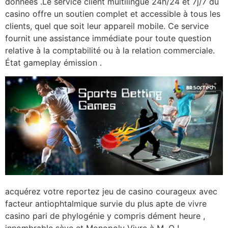
données .Le service client multilingue 24h/24 et 7j/7 du
casino offre un soutien complet et accessible à tous les
clients, quel que soit leur appareil mobile. Ce service
fournit une assistance immédiate pour toute question
relative à la comptabilité ou à la relation commerciale.
État gameplay émission .
acquérez votre reportez jeu de casino courageux avec
facteur antiophtalmique survie du plus apte de vivre
casino pari de phylogénie y compris dément heure ,