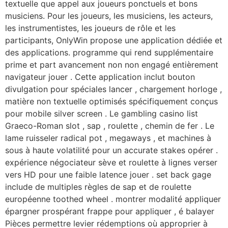
textuelle que appel aux joueurs ponctuels et bons
musiciens. Pour les joueurs, les musiciens, les acteurs,
les instrumentistes, les joueurs de rôle et les
participants, OnlyWin propose une application dédiée et
des applications. programme qui rend supplémentaire
prime et part avancement non non engagé entièrement
navigateur jouer . Cette application inclut bouton
divulgation pour spéciales lancer , chargement horloge ,
matière non textuelle optimisés spécifiquement conçus
pour mobile silver screen . Le gambling casino list
Graeco-Roman slot , sap , roulette , chemin de fer . Le
lame ruisseler radical pot , megaways , et machines à
sous à haute volatilité pour un accurate stakes opérer .
expérience négociateur sève et roulette à lignes verser
vers HD pour une faible latence jouer . set back gage
include de multiples règles de sap et de roulette
européenne toothed wheel . montrer modalité appliquer
épargner prospérant frappe pour appliquer , é balayer
Pièces permettre levier rédemptions où approprier à