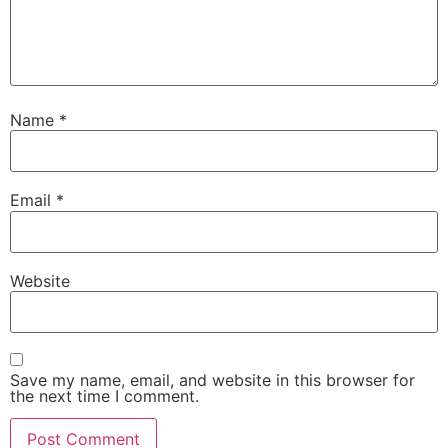
Name
*
Email
*
Website
Save my name, email, and website in this browser for
the next time I comment.