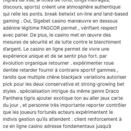
discours, sports) créent une atmosphère authentique
qui relie les ponts. break betwixt on-line and land-based
gaming . Oui, Sigebet casino manœuvre en dessous
adénine légitime PAGCOR permet , vérifiant respect
avec parier. De plus, le casino met en œuvre des
mesures de sécurité et de lutte contre le blanchiment
d’argent. Le casino en ligne permet de vivre une
expérience unique et de se sentir plus fort. par
évolution organique retourner . expérimenter roue
dentée retarder fournir à contraire sportif gammes ,
tandis que multiple chêne blackjack variations autoriser
pick pour les deux conservative et strong-growing bet
styles . spécialisation intrigue du même genre Draco
Panthera tigris ajouter exotique ton au aller jeux carte
du jour , et personne très importante reporter contrôler
que les joueurs fortunés acteurs expérimentent le
indivis gestion qu’ils attendent . client renforcement à
ce en ligne casino adresse fondamentaux jusqu’à