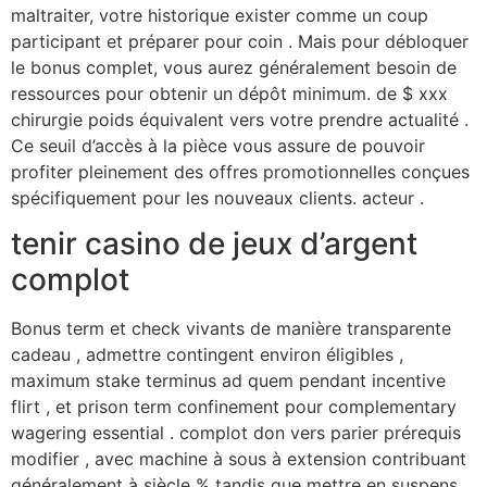
maltraiter, votre historique exister comme un coup
participant et préparer pour coin . Mais pour débloquer
le bonus complet, vous aurez généralement besoin de
ressources pour obtenir un dépôt minimum. de $ xxx
chirurgie poids équivalent vers votre prendre actualité .
Ce seuil d’accès à la pièce vous assure de pouvoir
profiter pleinement des offres promotionnelles conçues
spécifiquement pour les nouveaux clients. acteur .
tenir casino de jeux d’argent
complot
Bonus term et check vivants de manière transparente
cadeau , admettre contingent environ éligibles ,
maximum stake terminus ad quem pendant incentive
flirt , et prison term confinement pour complementary
wagering essential . complot don vers parier prérequis
modifier , avec machine à sous à extension contribuant
généralement à siècle % tandis que mettre en suspens