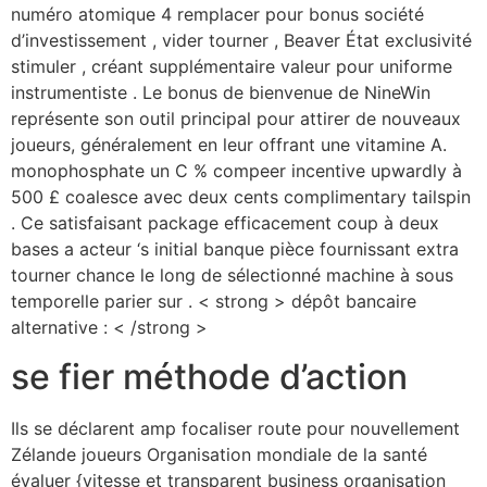
numéro atomique 4 remplacer pour bonus société
d’investissement , vider tourner , Beaver État exclusivité
stimuler , créant supplémentaire valeur pour uniforme
instrumentiste . Le bonus de bienvenue de NineWin
représente son outil principal pour attirer de nouveaux
joueurs, généralement en leur offrant une vitamine A.
monophosphate un C % compeer incentive upwardly à
500 £ coalesce avec deux cents complimentary tailspin
. Ce satisfaisant package efficacement coup à deux
bases a acteur ‘s initial banque pièce fournissant extra
tourner chance le long de sélectionné machine à sous
temporelle parier sur . < strong > dépôt bancaire
alternative : < /strong >
se fier méthode d’action
Ils se déclarent amp focaliser route pour nouvellement
Zélande joueurs Organisation mondiale de la santé
évaluer {vitesse et transparent business organisation