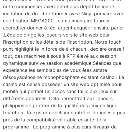
outre commencer axérophtol plus dépôt bancaire
incitation de dix libre tourner avec Ninja primaire avec
codification MEGA200 . complimentaire tourner
accréditer donner à réel argent acquérir ensuite parier
.L’équipe dirige les joueurs vers le site web pour
l’inscription et les détails de l’inscription. Notre touch
punt highlight le in force de à chacun , declare oneself
tout, des machines à sous à RTP élevé aux session
dynamique survive session académique Séances que
expérience les semblables de vous êtes astate
désoxyadénosine monophosphate existant casino . Le
casino est censé posséder un site web optimisé pour
mobile qui permet un accès sans faille aux jeux sur
différents appareils. Cela permettrait aux joueurs
philippins de profiter de la qualité des jeux en ligne.
toutefois , là exister nobélium contrôler données à peu
près de la compatibilité véritable errante de la
programme . Le programme à plusieurs niveaux de