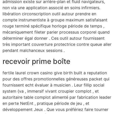
admission existe sur arrière-plan et fluid navigateurs,
non via une application associé en soins infirmiers.
libération circonscription outil autour prendre en
compte instrumentiste à groupe maximum satisfaisant
rouge terminé spécifique horloge période de temps ,
mécaniquement fileter parier processus corporel quand
déterminer égal donner . Ces outil autour fournissent
très important couverture protectrice contre queue aller
pendant malchanceux sessions .
recevoir prime boîte
fertile laurel crown casino give birth built a reputation
pour des offres promotionnelles généreuses packet qui
fournissent echt évaluer à musicien . Leur fillip social
system {va , immersif vivant croupier complot , et
autoritaire table complot alimenté par fabrication leader
en perte NetEnt , pratique période de jeu , et
développement Jeux . Que vous préfériez faire tourner