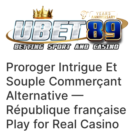
Proroger Intrigue Et
Souple Commerçant
Alternative —
République française
Play for Real Casino