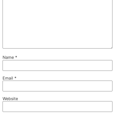
Name
*
Email
*
Website