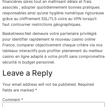
financières sûres tout en maîtrisant délais et frais
associés ; adopter quotidiennement bonnes pratiques
responsables ainsi qu’une hygiène numérique rigoureuse
grâce au chiffrement SSL/TLS voire au VPN lorsqu’il
faut contourner restrictions géographiques.
Basketnews.Net demeure votre partenaire privilégié
pour identifier rapidement le
nouveau casino online
France
, comparer objectivement chaque critère via nos
tableaux interactifs puis profiter pleinement du meilleur
casino en ligne adapté à votre profil sans compromettre
sécurité ni budget personnel.
Leave a Reply
Your email address will not be published.
Required
fields are marked
*
Comment
*