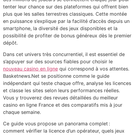
tenter leur chance sur des plateformes qui offrent bien
plus que les salles terrestres classiques. Cette montée
en puissance s’explique par la facilité d’accès depuis un
smartphone, la diversité des jeux disponibles et la
possibilité de profiter de bonus généreux dès le premier
dépôt.
Dans cet univers très concurrentiel, il est essentiel de
s’appuyer sur des sources fiables pour choisir le
nouveau casino en ligne
qui correspond à vos attentes.
Basketnews.Net se positionne comme le guide
indépendant qui teste chaque offre, analyse les licences
et classe les sites selon leurs performances réelles.
Vous y trouverez des revues détaillées du meilleur
casino en ligne France et des comparatifs mis à jour
chaque semaine.
Ce guide vous propose un panorama complet :
comment vérifier la licence d’un opérateur, quels jeux