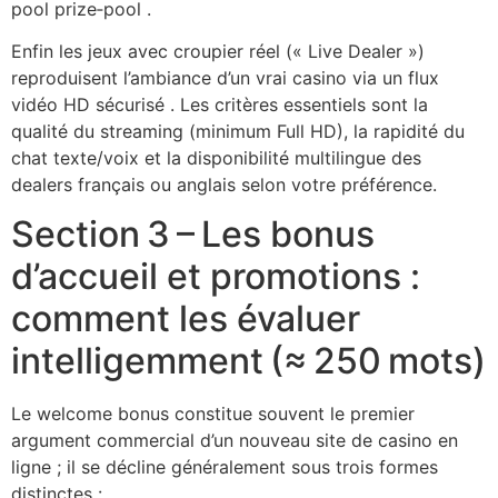
pool prize‑pool .
Enfin les jeux avec croupier réel (« Live Dealer »)
reproduisent l’ambiance d’un vrai casino via un flux
vidéo HD sécurisé . Les critères essentiels sont la
qualité du streaming (minimum Full HD), la rapidité du
chat texte/voix et la disponibilité multilingue des
dealers français ou anglais selon votre préférence.
Section 3 – Les bonus
d’accueil et promotions :
comment les évaluer
intelligemment (≈ 250 mots)
Le welcome bonus constitue souvent le premier
argument commercial d’un nouveau site de casino en
ligne ; il se décline généralement sous trois formes
distinctes :