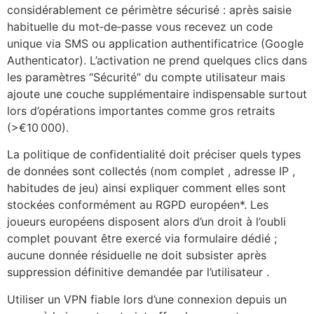
considérablement ce périmètre sécurisé : après saisie
habituelle du mot‑de‑passe vous recevez un code
unique via SMS ou application authentificatrice (Google
Authenticator). L’activation ne prend quelques clics dans
les paramètres “Sécurité” du compte utilisateur mais
ajoute une couche supplémentaire indispensable surtout
lors d’opérations importantes comme gros retraits
(>€10 000).
La politique de confidentialité doit préciser quels types
de données sont collectés (nom complet , adresse IP ,
habitudes de jeu) ainsi expliquer comment elles sont
stockées conformément au RGPD européen*. Les
joueurs européens disposent alors d’un droit à l’oubli
complet pouvant être exercé via formulaire dédié ;
aucune donnée résiduelle ne doit subsister après
suppression définitive demandée par l’utilisateur .
Utiliser un VPN fiable lors d’une connexion depuis un