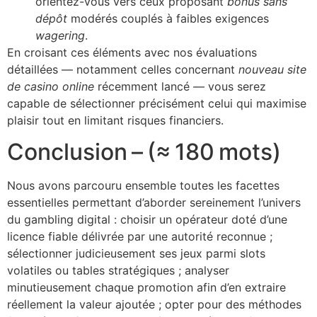
orientez-vous vers ceux proposant
bonus sans
dépôt
modérés couplés à faibles exigences
wagering
.
En croisant ces éléments avec nos évaluations
détaillées — notamment celles concernant
nouveau site
de casino online
récemment lancé — vous serez
capable de sélectionner précisément celui qui maximise
plaisir tout en limitant risques financiers.
Conclusion – (≈ 180 mots)
Nous avons parcouru ensemble toutes les facettes
essentielles permettant d’aborder sereinement l’univers
du gambling digital : choisir un opérateur doté d’une
licence fiable délivrée par une autorité reconnue ;
sélectionner judicieusement ses jeux parmi slots
volatiles ou tables stratégiques ; analyser
minutieusement chaque promotion afin d’en extraire
réellement la valeur ajoutée ; opter pour des méthodes