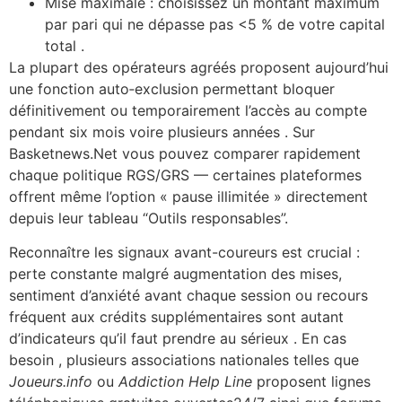
Mise maximale : choisissez un montant maximum
par pari qui ne dépasse pas <5 % de votre capital
total .
La plupart des opérateurs agréés proposent aujourd’hui
une fonction auto‑exclusion permettant bloquer
définitivement ou temporairement l’accès au compte
pendant six mois voire plusieurs années . Sur
Basketnews.Net vous pouvez comparer rapidement
chaque politique RGS/GRS — certaines plateformes
offrent même l’option « pause illimitée » directement
depuis leur tableau “Outils responsables”.
Reconnaître les signaux avant-coureurs est crucial :
perte constante malgré augmentation des mises,
sentiment d’anxiété avant chaque session ou recours
fréquent aux crédits supplémentaires sont autant
d’indicateurs qu’il faut prendre au sérieux . En cas
besoin , plusieurs associations nationales telles que
Joueurs.info
ou
Addiction Help Line
proposent lignes