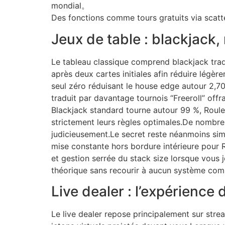
mondial。
Des fonctions comme tours gratuits via scatt
Jeux de table : blackjack, 
Le tableau classique comprend blackjack trad
après deux cartes initiales afin réduire lég
seul zéro réduisant le house edge autour 2,7
traduit par davantage tournois “Freeroll” o
Blackjack standard tourne autour 99 %, Roulet
strictement leurs règles optimales.De nombreu
judicieusement.Le secret reste néanmoins simp
mise constante hors bordure intérieure pour 
et gestion serrée du stack size lorsque vous 
théorique sans recourir à aucun système compl
Live dealer : l’expérience 
Le live dealer repose principalement sur st