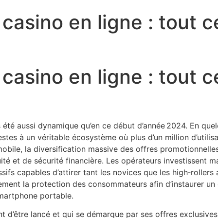
casino en ligne : tout 
casino en ligne : tout 
 été aussi dynamique qu’en ce début d’année 2024. En quel
es à un véritable écosystème où plus d’un million d’utilis
mobile, la diversification massive des offres promotionnelle
ité et de sécurité financière. Les opérateurs investissent
sifs capables d’attirer tant les novices que les high‑roller
llement la protection des consommateurs afin d’instaurer un 
smartphone portable.
nt d’être lancé et qui se démarque par ses offres exclusives