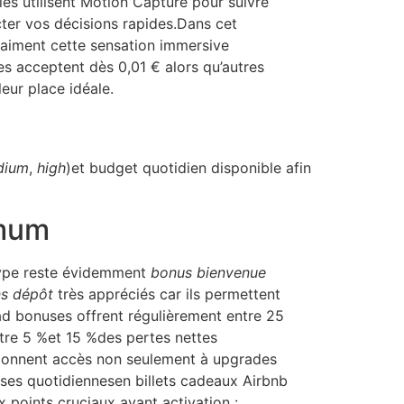
les utilisent Motion Capture pour suivre
cter vos décisions rapides.Dans cet
raiment cette sensation immersive
es acceptent dès 0,01 € alors qu’autres
ur place idéale.​
dium
,
high
)​et budget quotidien disponible afin
imum
 type reste évidemment
bonus bienvenue
ns dépôt
très appréciés car ils permettent
oad bonuses offrent régulièrement entre 25
tre 5 %et 15 %des pertes nettes
donnent accès non seulement à upgrades
ses quotidiennes​en billets cadeaux Airbnb
 points cruciaux avant activation :