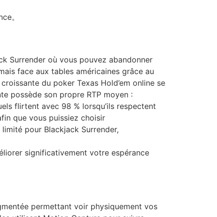
ience。
kjack Surrender où vous pouvez abandonner
mais face aux tables américaines grâce au
 croissante du poker Texas Hold’em online se
ante possède son propre RTP moyen :
ls flirtent avec 98 % lorsqu’ils respectent
fin que vous puissiez choisir
 limité pour Blackjack Surrender,
éliorer significativement votre espérance
augmentée permettant voir physiquement vos