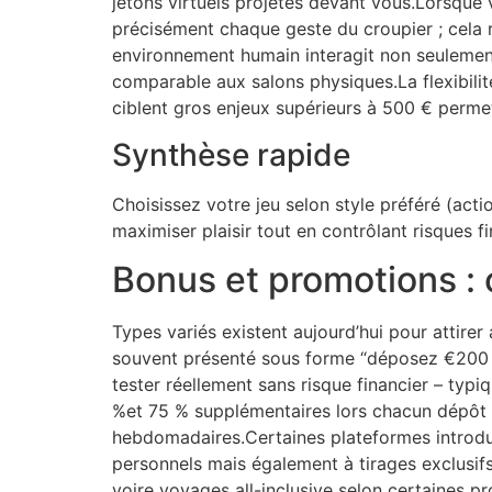
jetons virtuels projetés devant vous.Lorsque v
précisément chaque geste du croupier ; cela r
environnement humain interagit non seulement
comparable aux salons physiques.La flexibilit
ciblent gros enjeux supérieurs à 500 € permet
Synthèse rapide
Choisissez votre jeu selon style préféré (actio
maximiser plaisir tout en contrôlant risques fi
Bonus et promotions :
Types variés existent aujourd’hui pour attire
souvent présenté sous forme “déposez €200 r
tester réellement sans risque financier – typ
%et 75 % supplémentaires lors chacun dépôt
hebdomadaires.Certaines plateformes introd
personnels mais également à tirages exclusif
voire voyages all-inclusive selon certaines p