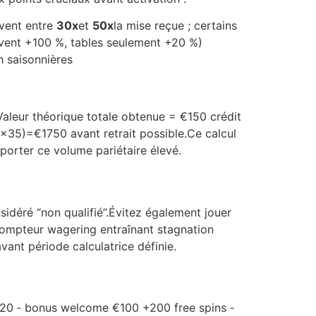
uvent entre
30x
et
50x
la mise reçue ; certains
uvent +100 %, tables seulement +20 %)
sh saisonnières
leur théorique totale obtenue = €150 crédit
0×35)=€1750 avant retrait possible.Ce calcul
porter ce volume pariétaire élevé.​
idéré “non qualifié”.Évitez également jouer
compteur wagering entraînant stagnation
nt période calculatrice définie.​
€20 ‑ bonus welcome €100 +200 free spins ‑