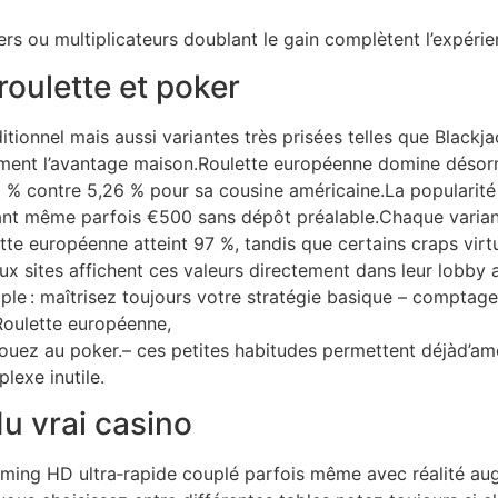
ers ou multiplicateurs doublant le gain complètent l’expér
roulette et poker
itionnel mais aussi variantes très prisées telles que Blac
èrement l’avantage maison.Roulette européenne domine désor
0 % contre 5,26 % pour sa cousine américaine.La popularité
ffrant même parfois €500 sans dépôt préalable.Chaque vari
te européenne atteint 97 %, tandis que certains craps virtue
x sites affichent ces valeurs directement dans leur lobby a
le : maîtrisez toujours votre stratégie basique – comptage
Roulette européenne,
jouez au poker.– ces petites habitudes permettent déjà​d’am
exe inutile.​
du vrai casino
reaming HD ultra‑rapide couplé parfois même avec réalité 