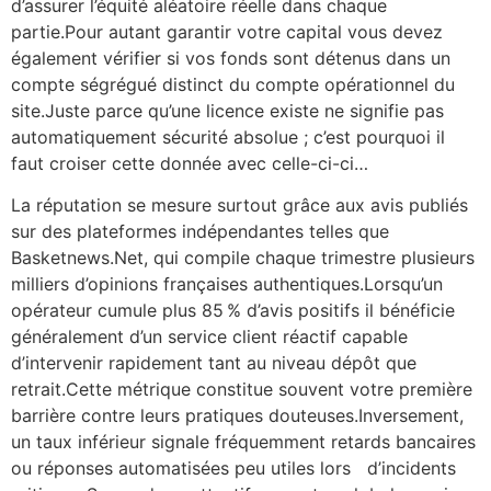
d’assurer l’équité aléatoire réelle dans chaque
partie.Pour autant garantir votre capital vous devez
également vérifier si vos fonds sont détenus dans un
compte ségrégué distinct du compte opérationnel du
site.Juste parce qu’une licence existe ne signifie pas
automatiquement sécurité absolue ; c’est pourquoi il
faut croiser cette donnée avec celle-ci-ci…
La réputation se mesure surtout grâce aux avis publiés
sur des plateformes indépendantes telles que
Basketnews.Net, qui compile chaque trimestre plusieurs
milliers d’opinions françaises authentiques.Lorsqu’un
opérateur cumule plus 85 % d’avis positifs il bénéficie
généralement d’un service client réactif capable
d’intervenir rapidement tant au niveau dépôt que
retrait.Cette métrique constitue souvent votre première
barrière contre leurs pratiques douteuses.Inversement,
un taux inférieur signale fréquemment retards bancaires
ou réponses automatisées peu utiles lors d’incidents