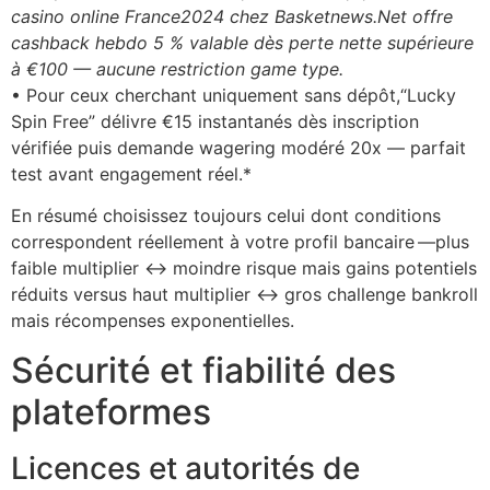
casino online France2024 chez Basketnews.Net offre
cashback hebdo ‎5 %‎ valable dès perte nette supérieure
à €100 — aucune restriction game type.
• Pour ceux cherchant uniquement sans dépôt,“Lucky
Spin Free” délivre €15 instantanés dès inscription
vérifiée puis demande wagering modéré ‎20x‎ — parfait
test avant engagement réel.*
En résumé choisissez toujours celui dont conditions
correspondent réellement à votre profil bancaire —plus
faible multiplier ↔️ moindre risque mais gains potentiels
réduits versus haut multiplier ↔️ gros challenge bankroll
mais récompenses exponentielles.
Sécurité et fiabilité des
plateformes
Licences et autorités de