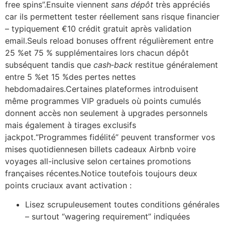
free spins”.Ensuite viennent
sans dépôt
très appréciés
car ils permettent tester réellement sans risque financier
– typiquement €10 crédit gratuit après validation
email.Seuls reload bonuses offrent régulièrement entre
25 %et 75 % supplémentaires lors chacun dépôt
subséquent tandis que
cash‑back
restitue généralement
entre 5 %et 15 %des pertes nettes
hebdomadaires.Certaines plateformes introduisent
même programmes VIP graduels où points cumulés
donnent accès non seulement à upgrades personnels
mais également à tirages exclusifs
jackpot.“Programmes fidélité” peuvent transformer vos
mises quotidiennes​en billets cadeaux Airbnb voire
voyages all-inclusive selon certaines promotions
françaises récentes.Notice toutefois toujours deux
points cruciaux avant activation :
Lisez scrupuleusement toutes conditions générales
– surtout “wagering requirement” indiquées