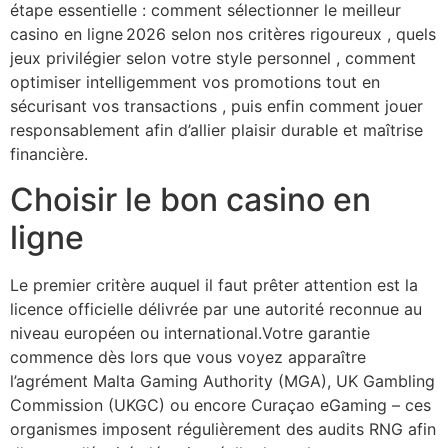
étape essentielle : comment sélectionner le meilleur
casino en ligne 2026 selon nos critères rigoureux , quels
jeux privilégier selon votre style personnel , comment
optimiser intelligemment vos promotions tout en
sécurisant vos transactions , puis enfin comment jouer
responsablement afin d’allier plaisir durable et maîtrise
financière.
Choisir le bon casino en
ligne
Le premier critère auquel il faut prêter attention est la
licence officielle délivrée par une autorité reconnue au
niveau européen ou international.Votre garantie
commence dès lors que vous voyez apparaître
l’agrément Malta Gaming Authority (MGA), UK Gambling
Commission (UKGC) ou encore Curaçao eGaming – ces
organismes imposent régulièrement des audits RNG afin