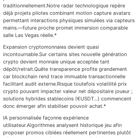
traditionnellement.Notre radar technologique repère
déjà projets pilotes combinant motion capture avatars
permettant interactions physiques simulées via capteurs
mains.—future proche promet immersion comparable
salle Las Vegas réelle.*
Expansion cryptomonnaies devient quasi
incontournable.Sur certains sites nouvelle génération
crypto devient monnaie unique acceptée tant
dépôt/retrait.Quête transparence profite grandement
car blockchain rend trace immuable transactionnelle
facilitant audit externe.Risque toutefois volatilité prix
crypto pouvant impacter valeur net dépositaire joueur ;
solutions hybrides stablecoins (€USDT…) commencent
donc émerger afin stabiliser pouvoir achat.*
IA personnalisée façonne expérience
utilisateur.Algorithmes analysent historique jeu afin
proposer promos ciblées réellement pertinentes plutôt