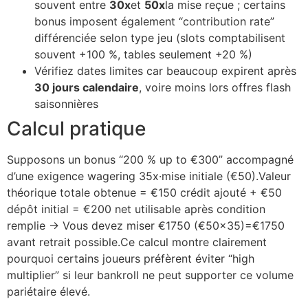
souvent entre
30x
et
50x
la mise reçue ; certains
bonus imposent également “contribution rate”
différenciée selon type jeu (slots comptabilisent
souvent +100 %, tables seulement +20 %)
Vérifiez dates limites car beaucoup expirent après
30 jours calendaire
, voire moins lors offres flash
saisonnières
Calcul pratique
Supposons un bonus “200 % up to €300” accompagné
d’une exigence wagering 35x·mise initiale (€50).Valeur
théorique totale obtenue = €150 crédit ajouté + €50
dépôt initial = €200 net utilisable après condition
remplie → Vous devez miser €1750 (€50×35)=€1750
avant retrait possible.Ce calcul montre clairement
pourquoi certains joueurs préfèrent éviter “high
multiplier” si leur bankroll ne peut supporter ce volume
pariétaire élevé.​