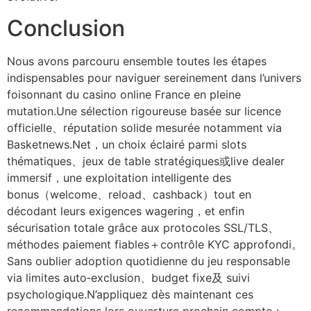
Conclusion
Nous avons parcouru ensemble toutes les étapes
indispensables pour naviguer sereinement dans l’univers
foisonnant du casino online France en pleine
mutation.Une sélection rigoureuse basée sur licence
officielle、réputation solide mesurée notamment via
Basketnews.Net，un choix éclairé parmi slots
thématiques、jeux de table stratégiques或live dealer
immersif，une exploitation intelligente des
bonus（welcome、reload、cashback）tout en
décodant leurs exigences wagering，et enfin
sécurisation totale grâce aux protocoles SSL/TLS、
méthodes paiement fiables＋contrôle KYC approfondi。
Sans oublier adoption quotidienne du jeu responsable
via limites auto‑exclusion、budget fixe及 suivi
psychologique.N’appliquez dès maintenant ces
recommandations lors ouverture prochain compte；