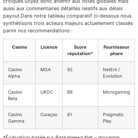
critiques.Soyez donc attentif aux notes globales mais
aussi aux commentaires détaillés relatifs aux délais
payout.Dans notre tableau comparatif ci-dessous nous
synthétisons trois acteurs majeurs actuellement classés
parmi nos recommandations :
Casino
Licence
Score
Fournisseur
réputation*
phare
Casino
MGA
92
NetEnt /
Alpha
Evolution
Casino
UKGC
88
Microgaming
Beta
Casino
Curaçao
81
Pragmatic
Gamma
Play
*Évaluation basée sur Basketnews.Net – moyenne