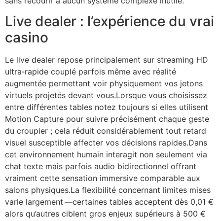
sans recourir à aucun système complexe inutile.​
Live dealer : l’expérience du vrai
casino
Le live dealer repose principalement sur streaming HD
ultra‑rapide couplé parfois même avec réalité
augmentée permettant voir physiquement vos jetons
virtuels projetés devant vous.Lorsque vous choisissez
entre différentes tables notez toujours si elles utilisent
Motion Capture pour suivre précisément chaque geste
du croupier ; cela réduit considérablement tout retard
visuel susceptible affecter vos décisions rapides.Dans
cet environnement humain interagit non seulement via
chat texte mais parfois audio bidirectionnel offrant
vraiment cette sensation immersive comparable aux
salons physiques.La flexibilité concernant limites mises
varie largement —certaines tables acceptent dès 0,01 €
alors qu’autres ciblent gros enjeux supérieurs à 500 €