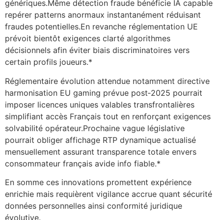
génériques.Même détection fraude bénéficie IA capable
repérer patterns anormaux instantanément réduisant
fraudes potentielles.En revanche réglementation UE
prévoit bientôt exigences clarté algorithmes
décisionnels afin éviter biais discriminatoires vers
certain profils joueurs.*
Réglementaire évolution attendue notamment directive
harmonisation EU gaming prévue post‑2025 pourrait
imposer licences uniques valables transfrontalières
simplifiant accès Français tout en renforçant exigences
solvabilité opérateur.Prochaine vague législative
pourrait obliger affichage RTP dynamique actualisé
mensuellement assurant transparence totale envers
consommateur français avide info fiable.*
En somme ces innovations promettent expérience
enrichie mais requièrent vigilance accrue quant sécurité
données personnelles ainsi conformité juridique
évolutive.