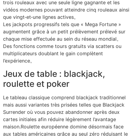
trois rouleaux avec une seule ligne gagnante et les
vidéos modernes pouvant atteindre cinq rouleaux ainsi
que vingt‑et‑une lignes actives。
Les jackpots progressifs tels que « Mega Fortune »
augmentent grâce à un petit prélèvement prélevé sur
chaque mise effectuée au sein du réseau mondial。
Des fonctions comme tours gratuits via scatters ou
multiplicateurs doublant le gain complètent
l’expérience。
Jeux de table : blackjack,
roulette et poker
Le tableau classique comprend blackjack traditionnel
mais aussi variantes très prisées telles que Blackjack
Surrender où vous pouvez abandonner après deux
cartes initiales afin réduire légèrement l’avantage
maison.Roulette européenne domine désormais face
aux tables américaines grâce au seul zéro réduisant le