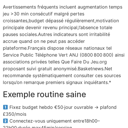
Avertissements fréquents incluent augmentation temps
jeu >30 min consécutif malgré pertes
croissantes,budget dépassé régulièrement,motivation
principale devenir revenu principal,l’absence totale
pauses sociales.Autres indicateurs sont irritabilité
accrue quand on ne peut pas accéder
plateforme.Français dispose réseaux nationaux tel
Service Public Téléphone Vert ANJ (0800 800 800) ainsi
associations privées telles Que Faire Du Jeu.org
proposant suivi gratuit anonymisé.Basketnews.Net
recommande systématiquement consulter ces sources
lorsqu’on remarque premiers signaux inquiétants.*
Exemple routine saine
Fixez budget hebdo €50·jour ouvrable → plafond
£350/mois
Connectez-vous uniquement entre18h00–
22h00·durée max45min/session