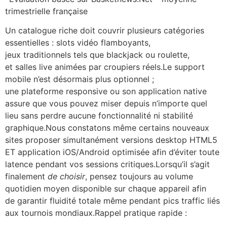
trimestrielle française
Un catalogue riche doit couvrir plusieurs catégories
essentielles : slots vidéo flamboyants,
jeux traditionnels tels que blackjack ou roulette,
et salles live animées par croupiers réels.Le support
mobile n’est désormais plus optionnel ;
une plateforme responsive ou son application native
assure que vous pouvez miser depuis n’importe quel
lieu sans perdre aucune fonctionnalité ni stabilité
graphique.Nous constatons même certains nouveaux
sites proposer simultanément versions desktop HTML5
ET application iOS/Android optimisée afin d’éviter toute
latence pendant vos sessions critiques.Lorsqu’il s’agit
finalement
de choisir
, pensez toujours au volume
quotidien moyen disponible sur chaque appareil afin
de garantir fluidité totale même pendant pics traffic liés
aux tournois mondiaux.Rappel pratique rapide :