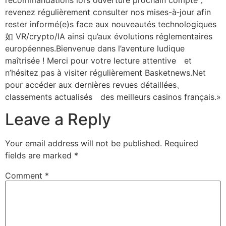
revenez régulièrement consulter nos mises-à‑jour afin
rester informé(e)s face aux nouveautés technologiques
如 VR/crypto/IA ainsi qu’aux évolutions réglementaires
européennes.Bienvenue dans l’aventure ludique
maîtrisée ! Merci pour votre lecture attentive et
n’hésitez pas à visiter régulièrement Basketnews.Net
pour accéder aux dernières revues détaillées、
classements actualisés des meilleurs casinos français.»
Leave a Reply
Your email address will not be published.
Required
fields are marked
*
Comment
*