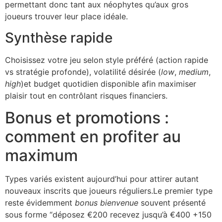
permettant donc tant aux néophytes qu’aux gros
joueurs trouver leur place idéale.​
Synthèse rapide
Choisissez votre jeu selon style préféré (action rapide
vs stratégie profonde), volatilité désirée (
low
,
medium
,
high
)​et budget quotidien disponible afin maximiser
plaisir tout en contrôlant risques financiers.
Bonus et promotions :
comment en profiter au
maximum
Types variés existent aujourd’hui pour attirer autant
nouveaux inscrits que joueurs réguliers.Le premier type
reste évidemment
bonus bienvenue
souvent présenté
sous forme “déposez €200 recevez jusqu’à €400 +150