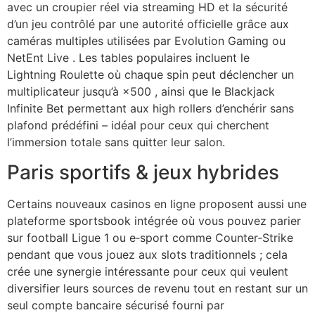
avec un croupier réel via streaming HD et la sécurité
d’un jeu contrôlé par une autorité officielle grâce aux
caméras multiples utilisées par Evolution Gaming ou
NetEnt Live . Les tables populaires incluent le
Lightning Roulette où chaque spin peut déclencher un
multiplicateur jusqu’à ×500 , ainsi que le Blackjack
Infinite Bet permettant aux high rollers d’enchérir sans
plafond prédéfini – idéal pour ceux qui cherchent
l’immersion totale sans quitter leur salon.
Paris sportifs & jeux hybrides
Certains nouveaux casinos en ligne proposent aussi une
plateforme sportsbook intégrée où vous pouvez parier
sur football Ligue 1 ou e‑sport comme Counter‑Strike
pendant que vous jouez aux slots traditionnels ; cela
crée une synergie intéressante pour ceux qui veulent
diversifier leurs sources de revenu tout en restant sur un
seul compte bancaire sécurisé fourni par