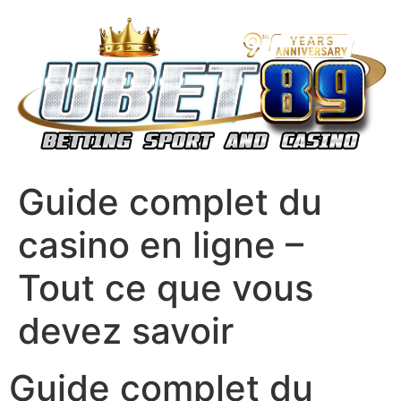
Guide complet du
casino en ligne –
Tout ce que vous
devez savoir
Guide complet du