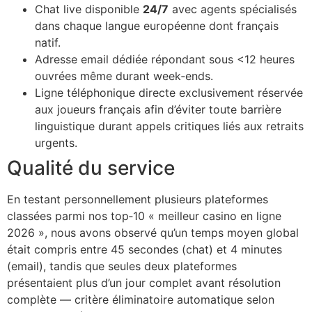
Chat live disponible
24/7
avec agents spécialisés
dans chaque langue européenne dont français
natif.
Adresse email dédiée répondant sous <​12 heures
ouvrées même durant week‑ends.
Ligne téléphonique directe exclusivement réservée
aux joueurs français afin d’éviter toute barrière
linguistique durant appels critiques liés aux retraits
urgents.
Qualité du service
En testant personnellement plusieurs plateformes
classées parmi nos top‑10 « meilleur casino en ligne
2026 », nous avons observé qu’un temps moyen global
était compris entre 45 secondes (chat) et 4 minutes
(email), tandis que seules deux plateformes
présentaient plus d’un jour complet avant résolution
complète — critère éliminatoire automatique selon