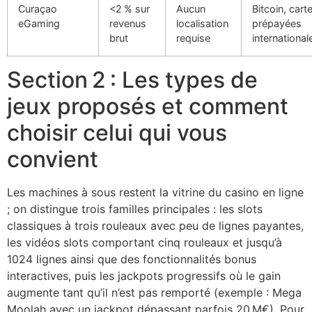
Curaçao
<2 % sur
Aucun
Bitcoin, cart
eGaming
revenus
localisation
prépayées
brut
requise
international
Section 2 : Les types de
jeux proposés et comment
choisir celui qui vous
convient
Les machines à sous restent la vitrine du casino en ligne
; on distingue trois familles principales : les slots
classiques à trois rouleaux avec peu de lignes payantes,
les vidéos slots comportant cinq rouleaux et jusqu’à
1024 lignes ainsi que des fonctionnalités bonus
interactives, puis les jackpots progressifs où le gain
augmente tant qu’il n’est pas remporté (exemple : Mega
Moolah avec un jackpot dépassant parfois 20 M€). Pour