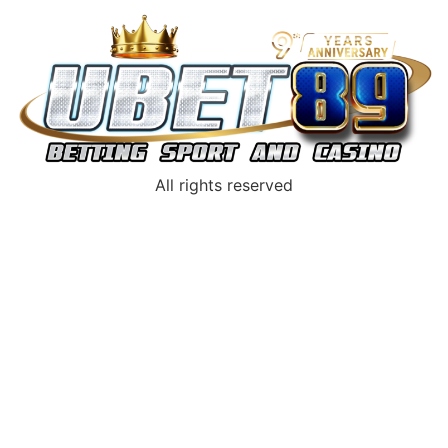
All rights reserved