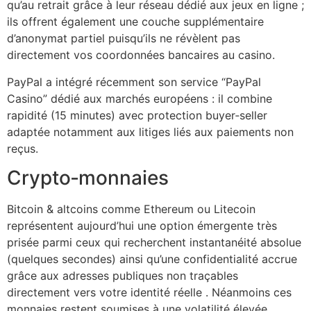
qu’au retrait grâce à leur réseau dédié aux jeux en ligne ;
ils offrent également une couche supplémentaire
d’anonymat partiel puisqu’ils ne révèlent pas
directement vos coordonnées bancaires au casino.
PayPal a intégré récemment son service “PayPal
Casino” dédié aux marchés européens : il combine
rapidité (15 minutes) avec protection buyer‑seller
adaptée notamment aux litiges liés aux paiements non
reçus.
Crypto‑monnaies
Bitcoin & altcoins comme Ethereum ou Litecoin
représentent aujourd’hui une option émergente très
prisée parmi ceux qui recherchent instantanéité absolue
(quelques secondes) ainsi qu’une confidentialité accrue
grâce aux adresses publiques non traçables
directement vers votre identité réelle . Néanmoins ces
monnaies restent soumises à une volatilité élevée