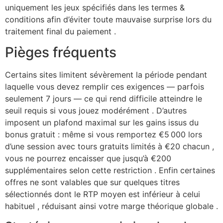
uniquement les jeux spécifiés dans les termes &
conditions afin d’éviter toute mauvaise surprise lors du
traitement final du paiement .
Pièges fréquents
Certains sites limitent sévèrement la période pendant
laquelle vous devez remplir ces exigences — parfois
seulement 7 jours — ce qui rend difficile atteindre le
seuil requis si vous jouez modérément . D’autres
imposent un plafond maximal sur les gains issus du
bonus gratuit : même si vous remportez €5 000 lors
d’une session avec tours gratuits limités à €20 chacun ,
vous ne pourrez encaisser que jusqu’à €200
supplémentaires selon cette restriction . Enfin certaines
offres ne sont valables que sur quelques titres
sélectionnés dont le RTP moyen est inférieur à celui
habituel , réduisant ainsi votre marge théorique globale .