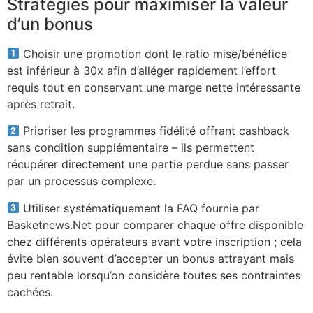
Stratégies pour maximiser la valeur
d’un bonus
Choisir une promotion dont le ratio mise/bénéfice
est inférieur à 30x afin d’alléger rapidement l’effort
requis tout en conservant une marge nette intéressante
après retrait.
Prioriser les programmes fidélité offrant cashback
sans condition supplémentaire – ils permettent
récupérer directement une partie perdue sans passer
par un processus complexe.
Utiliser systématiquement la FAQ fournie par
Basketnews.Net pour comparer chaque offre disponible
chez différents opérateurs avant votre inscription ; cela
évite bien souvent d’accepter un bonus attrayant mais
peu rentable lorsqu’on considère toutes ses contraintes
cachées.