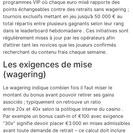
programmes VIP où chaque euro misé rapporte des
points échangeables contre des retraits sans wagering ;
tournois exclusifs mettant en jeu jusqu’à 50 000 € au
total répartis entre plusieurs gagnants selon leur rang
dans le leaderboard hebdomadaire . Ces initiatives sont
régulièrement mises à jour par les opérateurs afin
d’attirer tant les novices que les joueurs confirmés
recherchant du contenu frais chaque semaine.
Les exigences de mise
(wagering)
Le wagering indique combien fois il faut miser le
montant du bonus avant pouvoir retirer ses gains
associés ; typiquement on retrouve un ratio
entre 20x et 40x selon la politique interne du casino .
Par exemple un bonus cash‑in of €100 avec exigence
“30x” signifie devoir placer €3 000 en mises admissibles
avant toute demande de retrait – ce calcul doit inclure