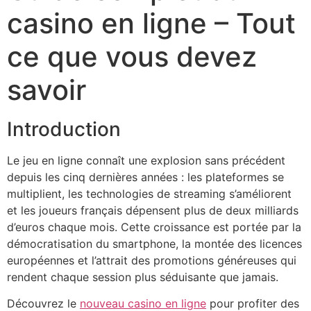
casino en ligne – Tout
ce que vous devez
savoir
Introduction
Le jeu en ligne connaît une explosion sans précédent
depuis les cinq dernières années : les plateformes se
multiplient, les technologies de streaming s’améliorent
et les joueurs français dépensent plus de deux milliards
d’euros chaque mois. Cette croissance est portée par la
démocratisation du smartphone, la montée des licences
européennes et l’attrait des promotions généreuses qui
rendent chaque session plus séduisante que jamais.
Découvrez le
nouveau casino en ligne
pour profiter des