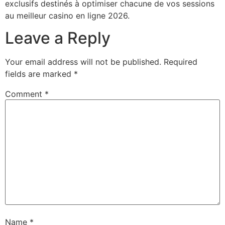
exclusifs destinés à optimiser chacune de vos sessions
au meilleur casino en ligne 2026.​
Leave a Reply
Your email address will not be published.
Required
fields are marked
*
Comment
*
Name
*