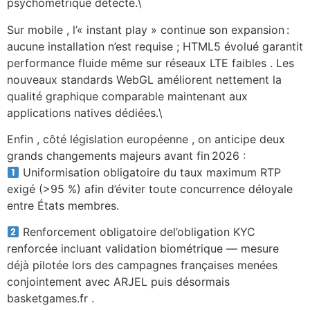
psychométrique détecté.\
Sur mobile , l’« instant play » continue son expansion :
aucune installation n’est requise ; HTML5 évolué garantit
performance fluide même sur réseaux LTE faibles . Les
nouveaux standards WebGL améliorent nettement la
qualité graphique comparable maintenant aux
applications natives dédiées.\
Enfin , côté législation européenne , on anticipe deux
grands changements majeurs avant fin 2026 :
Uniformisation obligatoire du taux maximum RTP
exigé (>95 %) afin d’éviter toute concurrence déloyale
entre États membres.
Renforcement obligatoire del’obligation KYC
renforcée incluant validation biométrique — mesure
déjà pilotée lors des campagnes françaises menées
conjointement avec ARJEL puis désormais
basketgames.fr .