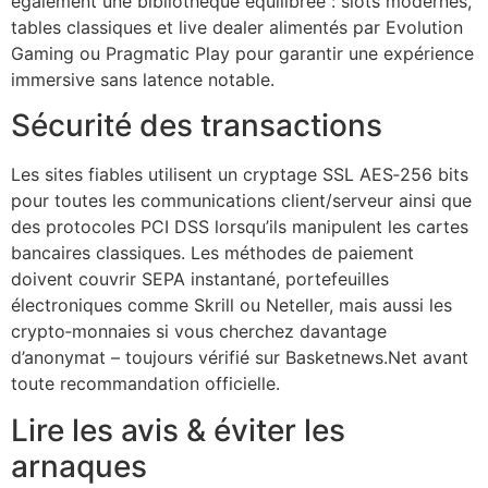
également une bibliothèque équilibrée : slots modernes,
tables classiques et live dealer alimentés par Evolution
Gaming ou Pragmatic Play pour garantir une expérience
immersive sans latence notable.
Sécurité des transactions
Les sites fiables utilisent un cryptage SSL AES‑256 bits
pour toutes les communications client/serveur ainsi que
des protocoles PCI DSS lorsqu’ils manipulent les cartes
bancaires classiques. Les méthodes de paiement
doivent couvrir SEPA instantané, portefeuilles
électroniques comme Skrill ou Neteller, mais aussi les
crypto‑monnaies si vous cherchez davantage
d’anonymat – toujours vérifié sur Basketnews.Net avant
toute recommandation officielle.
Lire les avis & éviter les
arnaques