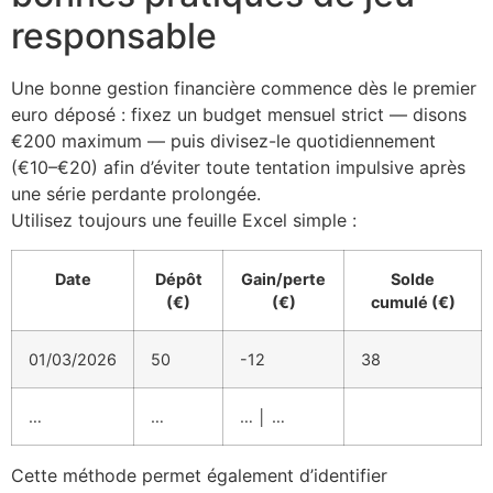
responsable
Une bonne gestion financière commence dès le premier
euro déposé : fixez un budget mensuel strict — disons
€200 maximum — puis divisez-le quotidiennement
(€10–€20) afin d’éviter toute tentation impulsive après
une série perdante prolongée.
Utilisez toujours une feuille Excel simple :
Date
Dépôt
Gain/perte
Solde
(€)
(€)
cumulé (€)
01/03/2026
50
-12
38
…
…
… │ …
Cette méthode permet également d’identifier