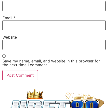
Email
*
Website
Save my name, email, and website in this browser for
the next time I comment.