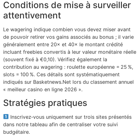
Conditions de mise à surveiller
attentivement
Le wagering indique combien vous devez miser avant
de pouvoir retirer vos gains associés au bonus ; il varie
généralement entre 20× et 40× le montant crédité
incluant freebies convertis à leur valeur monétaire réelle
(souvent fixé à €0,10). Vérifiez également la
contribution au wagering : roulette européenne = 25 %,
slots = 100 %. Ces détails sont systématiquement
indiqués sur Basketnews.Net lors du classement annuel
« meilleur casino en ligne 2026 ».
Stratégies pratiques
Inscrivez‑vous uniquement sur trois sites présentés
dans notre tableau afin de centraliser votre suivi
budgétaire.