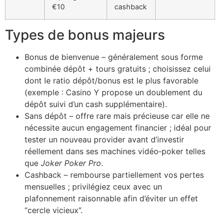
€10
cashback
Types de bonus majeurs
Bonus de bienvenue – généralement sous forme
combinée dépôt + tours gratuits ; choisissez celui
dont le ratio dépôt/bonus est le plus favorable
(exemple : Casino Y propose un doublement du
dépôt suivi d’un cash supplémentaire).
Sans dépôt – offre rare mais précieuse car elle ne
nécessite aucun engagement financier ; idéal pour
tester un nouveau provider avant d’investir
réellement dans ses machines vidéo‑poker telles
que
Joker Poker Pro
.
Cashback – rembourse partiellement vos pertes
mensuelles ; privilégiez ceux avec un
plafonnement raisonnable afin d’éviter un effet
“cercle vicieux”.