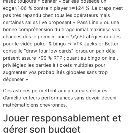
misez toujours « banker » car elle possède un
edge≈1·06 % contre « player »≈1·24 %. Le craps n’est
pas très répandu chez tous les opérateurs mais
certaines salles live proposent « Pass Line » où une
bonne compréhension du tirage initial maximise vos
chances dès le premier lancer.\n\nStratégies rapides
pour le vidéo poker & bingo → VPK Jacks or Better
conseille “draw four low cards” lorsqu’un pair déjà
présent assure ≥99 % RTP ; quant au bingo online ,
privilégiez les parties à tickets multiples pour
augmenter vos probabilités globales sans trop
dépenser. »
Ces astuces permettent aux amateurs éclairés
d’améliorer leurs performances sans devoir devenir
mathématiciens chevronnés.
Jouer responsablement et
gérer son budget