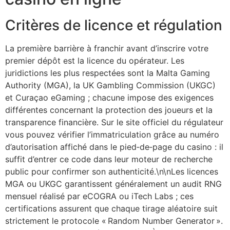
Critères de licence et régulation
La première barrière à franchir avant d’inscrire votre
premier dépôt est la licence du opérateur. Les
juridictions les plus respectées sont la Malta Gaming
Authority (MGA), la UK Gambling Commission (UKGC)
et Curaçao eGaming ; chacune impose des exigences
différentes concernant la protection des joueurs et la
transparence financière. Sur le site officiel du régulateur
vous pouvez vérifier l’immatriculation grâce au numéro
d’autorisation affiché dans le pied‑de‑page du casino : il
suffit d’entrer ce code dans leur moteur de recherche
public pour confirmer son authenticité.\n\nLes licences
MGA ou UKGC garantissent généralement un audit RNG
mensuel réalisé par eCOGRA ou iTech Labs ; ces
certifications assurent que chaque tirage aléatoire suit
strictement le protocole « Random Number Generator ».