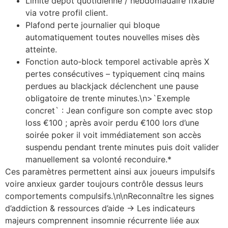
Limite dépôt quotidienne / hebdomadaire fixable
via votre profil client.
Plafond perte journalier qui bloque
automatiquement toutes nouvelles mises dès
atteinte.
Fonction auto‑block temporel activable après X
pertes consécutives – typiquement cinq mains
perdues au blackjack déclenchent une pause
obligatoire de trente minutes.\n>`Exemple
concret` : Jean configure son compte avec stop
loss €100 ; après avoir perdu €100 lors d’une
soirée poker il voit immédiatement son accès
suspendu pendant trente minutes puis doit valider
manuellement sa volonté reconduire.*
Ces paramètres permettent ainsi aux joueurs impulsifs
voire anxieux garder toujours contrôle dessus leurs
comportements compulsifs.\n\nReconnaître les signes
d’addiction & ressources d’aide → Les indicateurs
majeurs comprennent insomnie récurrente liée aux