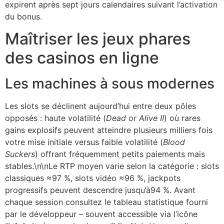
expirent après sept jours calendaires suivant l’activation
du bonus.
Maîtriser les jeux phares
des casinos en ligne
Les machines à sous modernes
Les slots se déclinent aujourd’hui entre deux pôles
opposés : haute volatilité (
Dead or Alive II
) où rares
gains explosifs peuvent atteindre plusieurs milliers fois
votre mise initiale versus faible volatilité (
Blood
Suckers
) offrant fréquemment petits paiements mais
stables.\n\nLe RTP moyen varie selon la catégorie : slots
classiques ≈97 %, slots vidéo ≈96 %, jackpots
progressifs peuvent descendre jusqu’à94 %. Avant
chaque session consultez le tableau statistique fourni
par le développeur – souvent accessible via l’icône