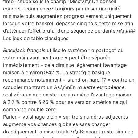
“Info” située sous le champ “Mise”.\n\nUn conseil
concret : commencez toujours par miser une unité
minimale puis augmentez progressivement uniquement
lorsque votre bankroll dépasse cinq fois cette mise afin
d’atténuer l’effet brutal d’une séquence perdante.\n\n###
Les jeux de table classiques
Blackjack français
utilise le système “la partage” où
votre main vaut neuf ou dix peut être séparée
immédiatement – cela diminue légèrement l’avantage
maison à environ 0·42 %. La stratégie basique
recommande notamment « stand on hard 17 » contre un
croupier montrant un As.\n\nEn
roulette européenne
,
seul zéro unique existe ; cela ramène l’avantage maison
à 2·7 % contre 5·26 % pour sa version américaine qui
comporte double zéro.
Parier « voisinage plein » sur trois numéros adjacents
augmente vos chances globales sans changer
drastiquement la mise totale.\n\nBaccarat reste simple :