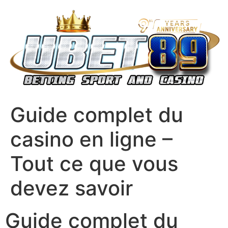
Guide complet du
casino en ligne –
Tout ce que vous
devez savoir
Guide complet du