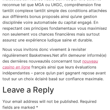
reconnue tel que MGA ou UKGC, compréhension fine
tantôt complexe tantôt simple des conditions attachées
aux différents bonus proposés ainsi qu’une gestion
disciplinée voire automatisée du capital engagé.​ En
respectant ces principes fondamentaux vous maximisez
non seulement vos chances financières mais surtout
assurez une expérience ludique saine et durable.​
Nous vous invitons donc vivement à revisiter
régulièrement Basketnews.Net afin demeurer informé(e)
des dernières nouveautés concernant tout
nouveau
casino en ligne
français ainsi que leurs évaluations
indépendantes – parce qu’un pari gagnant repose avant
tout sur un choix éclairé basé sur confiance maximale.​
Leave a Reply
Your email address will not be published.
Required
fields are marked
*