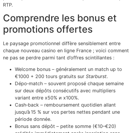
RTP.
Comprendre les bonus et
promotions offertes
Le paysage promotionnel diffère sensiblement entre
chaque nouveau casino en ligne France ; voici comment
ne pas se perdre parmi tant d’offres scintillantes :
Welcome bonus – généralement un match up to
€1000 + 200 tours gratuits sur
Starburst
.
Dépo‑match – souvent proposé chaque semaine
sur deux dépôts consécutifs avec multipliers
variant entre x50% и x100%.
Cash‑back – remboursement quotidien allant
jusqu’à 15 % sur vos pertes nettes pendant une
période donnée.
Bonus sans dépôt – petite somme (€10–€20)