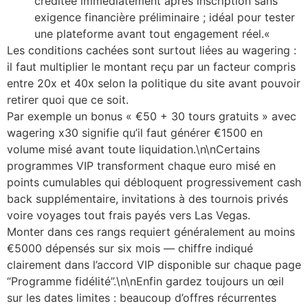
créditée immédiatement après inscription sans
exigence financière préliminaire ; idéal pour tester
une plateforme avant tout engagement réel.«
Les conditions cachées sont surtout liées au wagering :
il faut multiplier le montant reçu par un facteur compris
entre 20x et 40x selon la politique du site avant pouvoir
retirer quoi que ce soit.
Par exemple un bonus « €50 + 30 tours gratuits » avec
wagering x30 signifie qu’il faut générer €1500 en
volume misé avant toute liquidation.\n\nCertains
programmes VIP transforment chaque euro misé en
points cumulables qui débloquent progressivement cash
back supplémentaire, invitations à des tournois privés
voire voyages tout frais payés vers Las Vegas.
Monter dans ces rangs requiert généralement au moins
€5000 dépensés sur six mois — chiffre indiqué
clairement dans l’accord VIP disponible sur chaque page
“Programme fidélité”.\n\nEnfin gardez toujours un œil
sur les dates limites : beaucoup d’offres récurrentes