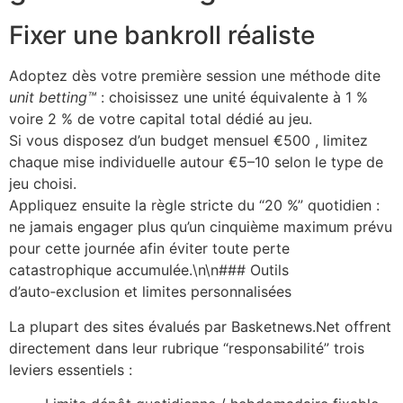
Fixer une bankroll réaliste
Adoptez dès votre première session une méthode dite
unit betting™
: choisissez une unité équivalente à 1 %
voire 2 % de votre capital total dédié au jeu.
Si vous disposez d’un budget mensuel €500 , limitez
chaque mise individuelle autour €5–10 selon le type de
jeu choisi.
Appliquez ensuite la règle stricte du “20 %” quotidien :
ne jamais engager plus qu’un cinquième maximum prévu
pour cette journée afin éviter toute perte
catastrophique accumulée.\n\n### Outils
d’auto‑exclusion et limites personnalisées
La plupart des sites évalués par Basketnews.Net offrent
directement dans leur rubrique “responsabilité” trois
leviers essentiels :