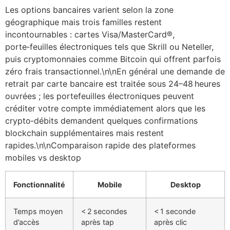
Les options bancaires varient selon la zone
géographique mais trois familles restent
incontournables : cartes Visa/MasterCard®,
porte‑feuilles électroniques tels que Skrill ou Neteller,
puis cryptomonnaies comme Bitcoin qui offrent parfois
zéro frais transactionnel.\n\nEn général une demande de
retrait par carte bancaire est traitée sous 24–48 heures
ouvrées ; les portefeuilles électroniques peuvent
créditer votre compte immédiatement alors que les
crypto‑débits demandent quelques confirmations
blockchain supplémentaires mais restent
rapides.\n\nComparaison rapide des plateformes
mobiles vs desktop
Fonctionnalité
Mobile
Desktop
Temps moyen
< 2 secondes
< 1 seconde
d’accès
après tap
après clic