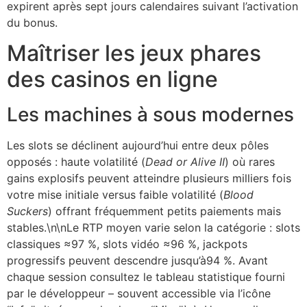
expirent après sept jours calendaires suivant l’activation
du bonus.
Maîtriser les jeux phares
des casinos en ligne
Les machines à sous modernes
Les slots se déclinent aujourd’hui entre deux pôles
opposés : haute volatilité (
Dead or Alive II
) où rares
gains explosifs peuvent atteindre plusieurs milliers fois
votre mise initiale versus faible volatilité (
Blood
Suckers
) offrant fréquemment petits paiements mais
stables.\n\nLe RTP moyen varie selon la catégorie : slots
classiques ≈97 %, slots vidéo ≈96 %, jackpots
progressifs peuvent descendre jusqu’à94 %. Avant
chaque session consultez le tableau statistique fourni
par le développeur – souvent accessible via l’icône