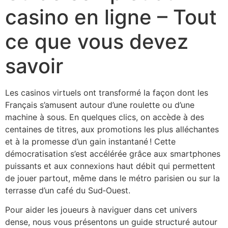
casino en ligne – Tout
ce que vous devez
savoir
Les casinos virtuels ont transformé la façon dont les
Français s’amusent autour d’une roulette ou d’une
machine à sous. En quelques clics, on accède à des
centaines de titres, aux promotions les plus alléchantes
et à la promesse d’un gain instantané ! Cette
démocratisation s’est accélérée grâce aux smartphones
puissants et aux connexions haut débit qui permettent
de jouer partout, même dans le métro parisien ou sur la
terrasse d’un café du Sud‑Ouest.
Pour aider les joueurs à naviguer dans cet univers
dense, nous vous présentons un guide structuré autour