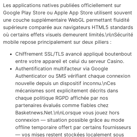
Les applications natives publiées officiellement sur
Google Play Store ou Apple App Store utilisent souvent
une couche supplémentaire WebGL permettant fluidité
supérieure comparée aux navigateurs HTML5 standards
où certains effets visuels demeurent limités.\n\nSécurité
mobile repose principalement sur deux piliers :
Chiffrement SSL/TLS avancé appliqué bout­en­bout
entre votre appareil et celui du serveur Casino.
Authentification multifacteur via Google
Authenticator ou SMS vérifiant chaque connexion
nouvelle depuis un dispositif inconnu.\nCes
mécanismes sont explicitement décrits dans
chaque politique RGPD affichée par nos
partenaires évalués comme fiables chez
Basketnews.Net.\n\nLorsque vous jouez hors
connexion — situation possible grâce au mode
offline temporaire offert par certains fournisseurs
— vos mises restent stockées localement sous