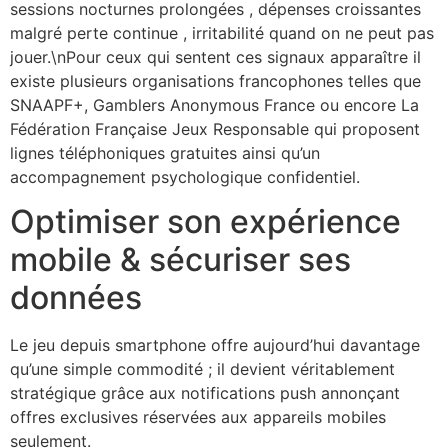
sessions nocturnes prolongées , dépenses croissantes
malgré perte continue , irritabilité quand on ne peut pas
jouer.\nPour ceux qui sentent ces signaux apparaître il
existe plusieurs organisations francophones telles que
SNAAPF+, Gamblers Anonymous France ou encore La
Fédération Française Jeux Responsable qui proposent
lignes téléphoniques gratuites ainsi qu’un
accompagnement psychologique confidentiel.
Optimiser son expérience
mobile & sécuriser ses
données
Le jeu depuis smartphone offre aujourd’hui davantage
qu’une simple commodité ; il devient véritablement
stratégique grâce aux notifications push annonçant
offres exclusives réservées aux appareils mobiles
seulement.