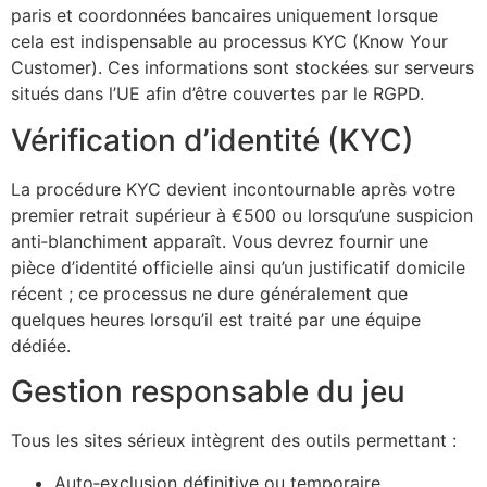
paris et coordonnées bancaires uniquement lorsque
cela est indispensable au processus KYC (Know Your
Customer). Ces informations sont stockées sur serveurs
situés dans l’UE afin d’être couvertes par le RGPD.
Vérification d’identité (KYC)
La procédure KYC devient incontournable après votre
premier retrait supérieur à €500 ou lorsqu’une suspicion
anti‑blanchiment apparaît. Vous devrez fournir une
pièce d’identité officielle ainsi qu’un justificatif domicile
récent ; ce processus ne dure généralement que
quelques heures lorsqu’il est traité par une équipe
dédiée.
Gestion responsable du jeu
Tous les sites sérieux intègrent des outils permettant :
Auto‑exclusion définitive ou temporaire,