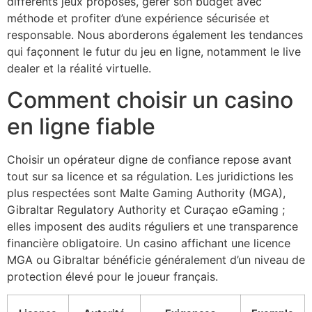
différents jeux proposés, gérer son budget avec
méthode et profiter d’une expérience sécurisée et
responsable. Nous aborderons également les tendances
qui façonnent le futur du jeu en ligne, notamment le live
dealer et la réalité virtuelle.
Comment choisir un casino
en ligne fiable
Choisir un opérateur digne de confiance repose avant
tout sur sa licence et sa régulation. Les juridictions les
plus respectées sont Malte Gaming Authority (MGA),
Gibraltar Regulatory Authority et Curaçao eGaming ;
elles imposent des audits réguliers et une transparence
financière obligatoire. Un casino affichant une licence
MGA ou Gibraltar bénéficie généralement d’un niveau de
protection élevé pour le joueur français.