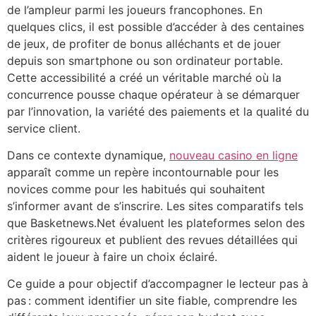
de l’ampleur parmi les joueurs francophones. En
quelques clics, il est possible d’accéder à des centaines
de jeux, de profiter de bonus alléchants et de jouer
depuis son smartphone ou son ordinateur portable.
Cette accessibilité a créé un véritable marché où la
concurrence pousse chaque opérateur à se démarquer
par l’innovation, la variété des paiements et la qualité du
service client.
Dans ce contexte dynamique,
nouveau casino en ligne
apparaît comme un repère incontournable pour les
novices comme pour les habitués qui souhaitent
s’informer avant de s’inscrire. Les sites comparatifs tels
que Basketnews.Net évaluent les plateformes selon des
critères rigoureux et publient des revues détaillées qui
aident le joueur à faire un choix éclairé.
Ce guide a pour objectif d’accompagner le lecteur pas à
pas : comment identifier un site fiable, comprendre les