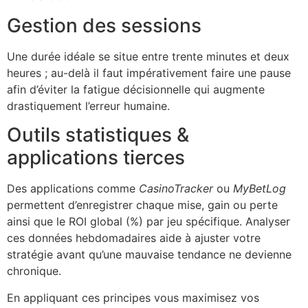
Gestion des sessions
Une durée idéale se situe entre trente minutes et deux
heures ; au-delà il faut impérativement faire une pause
afin d’éviter la fatigue décisionnelle qui augmente
drastiquement l’erreur humaine.
Outils statistiques &
applications tierces
Des applications comme
CasinoTracker
ou
MyBetLog
permettent d’enregistrer chaque mise, gain ou perte
ainsi que le ROI global (%) par jeu spécifique. Analyser
ces données hebdomadaires aide à ajuster votre
stratégie avant qu’une mauvaise tendance ne devienne
chronique.
En appliquant ces principes vous maximisez vos