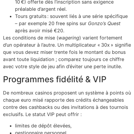
10 €) offerte dès l’inscription sans exigence
préalable d’argent réel.
Tours gratuits : souvent liés à une série spécifique
– par exemple 20 free spins sur
Gonzo’s Quest
après avoir misé €20.
Les conditions de mise (
wagering
) varient fortement
d’un opérateur à l’autre. Un multiplicateur « 30x » signifie
que vous devez miser trente fois le montant du bonus
avant toute liquidation ; comparez toujours ce chiffre
avec votre style de jeu afin d’éviter une perte inutile.
Programmes fidélité & VIP
De nombreux casinos proposent un système à points où
chaque euro misé rapporte des crédits échangeables
contre des cashbacks ou des invitations à des tournois
exclusifs. Le statut VIP peut offrir :
limites de dépôt élevées,
gestionnaire personnel,