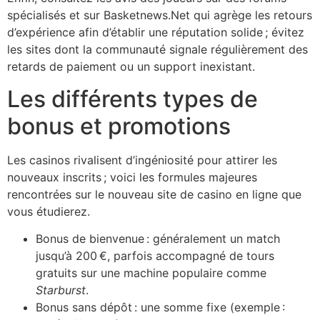
spécialisés et sur Basketnews.Net qui agrège les retours
d’expérience afin d’établir une réputation solide ; évitez
les sites dont la communauté signale régulièrement des
retards de paiement ou un support inexistant.
Les différents types de
bonus et promotions
Les casinos rivalisent d’ingéniosité pour attirer les
nouveaux inscrits ; voici les formules majeures
rencontrées sur le nouveau site de casino en ligne que
vous étudierez.
Bonus de bienvenue : généralement un match
jusqu’à 200 €, parfois accompagné de tours
gratuits sur une machine populaire comme
Starburst
.
Bonus sans dépôt : une somme fixe (exemple :