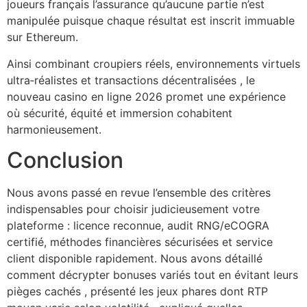
joueurs français l’assurance qu’aucune partie n’est
manipulée puisque chaque résultat est inscrit immuable
sur Ethereum.
Ainsi combinant croupiers réels, environnements virtuels
ultra‑réalistes et transactions décentralisées , le
nouveau casino en ligne 2026 promet une expérience
où sécurité, équité et immersion cohabitent
harmonieusement.
Conclusion
Nous avons passé en revue l’ensemble des critères
indispensables pour choisir judicieusement votre
plateforme : licence reconnue, audit RNG/eCOGRA
certifié, méthodes financières sécurisées et service
client disponible rapidement. Nous avons détaillé
comment décrypter bonuses variés tout en évitant leurs
pièges cachés , présenté les jeux phares dont RTP