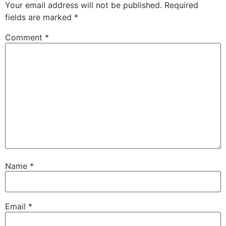
Your email address will not be published.
Required
fields are marked
*
Comment
*
Name
*
Email
*