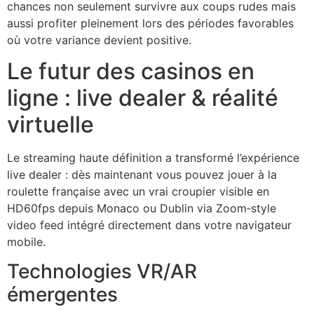
chances non seulement survivre aux coups rudes mais
aussi profiter pleinement lors des périodes favorables
où votre variance devient positive.
Le futur des casinos en
ligne : live dealer & réalité
virtuelle
Le streaming haute définition a transformé l’expérience
live dealer : dès maintenant vous pouvez jouer à la
roulette française avec un vrai croupier visible en
HD60fps depuis Monaco ou Dublin via Zoom‑style
video feed intégré directement dans votre navigateur
mobile.
Technologies VR/AR
émergentes