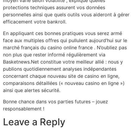
moyen varie selon volatilité , expliqué quelles
protections techniques assurent vos données
personnelles ainsi que quels outils vous aideront à gérer
efficacement votre bankroll.
En appliquant ces bonnes pratiques vous serez armé
face aux multiples offres qui pullulent aujourd’hui sur le
marché français du casino online france . N’oubliez pas
non plus que rester informé régulièrement via
Basketnews.Net constitue votre meilleur allié : nous y
publions quotidiennement analyses indépendantes
concernant chaque nouveau site de casino en ligne,
comparaisons détaillées (« nouveau casino en ligne »)
ainsi que alertes sécurité.
Bonne chance dans vos parties futures – jouez
responsablement !
Leave a Reply