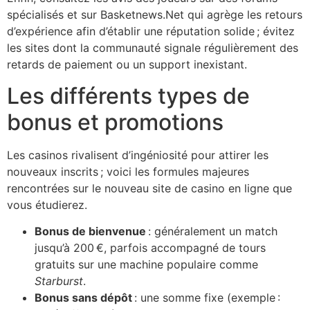
spécialisés et sur Basketnews.Net qui agrège les retours
d’expérience afin d’établir une réputation solide ; évitez
les sites dont la communauté signale régulièrement des
retards de paiement ou un support inexistant.
Les différents types de
bonus et promotions
Les casinos rivalisent d’ingéniosité pour attirer les
nouveaux inscrits ; voici les formules majeures
rencontrées sur le nouveau site de casino en ligne que
vous étudierez.
Bonus de bienvenue
: généralement un match
jusqu’à 200 €, parfois accompagné de tours
gratuits sur une machine populaire comme
Starburst
.
Bonus sans dépôt
: une somme fixe (exemple :