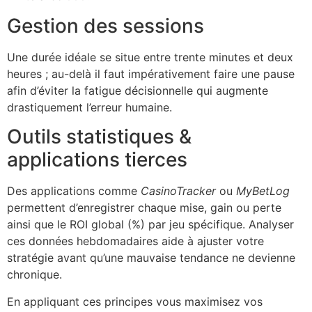
Gestion des sessions
Une durée idéale se situe entre trente minutes et deux
heures ; au-delà il faut impérativement faire une pause
afin d’éviter la fatigue décisionnelle qui augmente
drastiquement l’erreur humaine.
Outils statistiques &
applications tierces
Des applications comme
CasinoTracker
ou
MyBetLog
permettent d’enregistrer chaque mise, gain ou perte
ainsi que le ROI global (%) par jeu spécifique. Analyser
ces données hebdomadaires aide à ajuster votre
stratégie avant qu’une mauvaise tendance ne devienne
chronique.
En appliquant ces principes vous maximisez vos