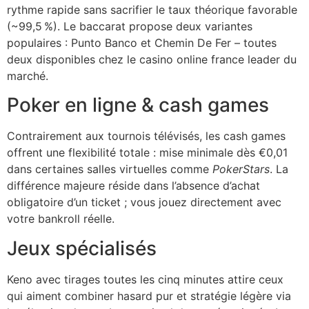
rythme rapide sans sacrifier le taux théorique favorable
(~99,5 %). Le baccarat propose deux variantes
populaires : Punto Banco et Chemin De Fer – toutes
deux disponibles chez le casino online france leader du
marché.
Poker en ligne & cash games
Contrairement aux tournois télévisés, les cash games
offrent une flexibilité totale : mise minimale dès €0,01
dans certaines salles virtuelles comme
PokerStars
. La
différence majeure réside dans l’absence d’achat
obligatoire d’un ticket ; vous jouez directement avec
votre bankroll réelle.
Jeux spécialisés
Keno avec tirages toutes les cinq minutes attire ceux
qui aiment combiner hasard pur et stratégie légère via