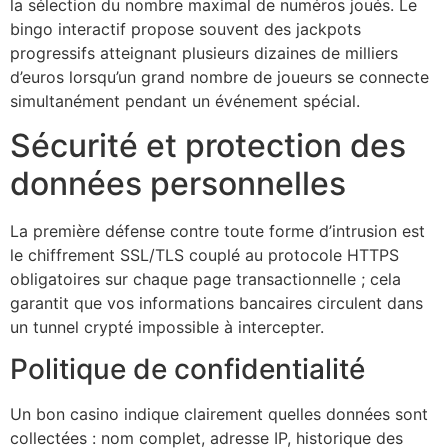
la sélection du nombre maximal de numéros joués. Le
bingo interactif propose souvent des jackpots
progressifs atteignant plusieurs dizaines de milliers
d’euros lorsqu’un grand nombre de joueurs se connecte
simultanément pendant un événement spécial.
Sécurité et protection des
données personnelles
La première défense contre toute forme d’intrusion est
le chiffrement SSL/TLS couplé au protocole HTTPS
obligatoires sur chaque page transactionnelle ; cela
garantit que vos informations bancaires circulent dans
un tunnel crypté impossible à intercepter.
Politique de confidentialité
Un bon casino indique clairement quelles données sont
collectées : nom complet, adresse IP, historique des