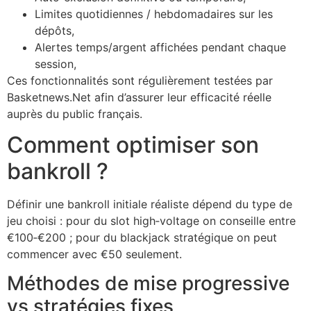
Limites quotidiennes / hebdomadaires sur les
dépôts,
Alertes temps/argent affichées pendant chaque
session,
Ces fonctionnalités sont régulièrement testées par
Basketnews.Net afin d’assurer leur efficacité réelle
auprès du public français.
Comment optimiser son
bankroll ?
Définir une bankroll initiale réaliste dépend du type de
jeu choisi : pour du slot high‑voltage on conseille entre
€100‑€200 ; pour du blackjack stratégique on peut
commencer avec €50 seulement.
Méthodes de mise progressive
vs stratégies fixes