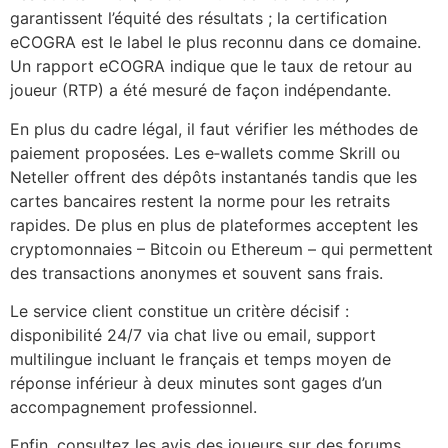
garantissent l’équité des résultats ; la certification
eCOGRA est le label le plus reconnu dans ce domaine.
Un rapport eCOGRA indique que le taux de retour au
joueur (RTP) a été mesuré de façon indépendante.
En plus du cadre légal, il faut vérifier les méthodes de
paiement proposées. Les e‑wallets comme Skrill ou
Neteller offrent des dépôts instantanés tandis que les
cartes bancaires restent la norme pour les retraits
rapides. De plus en plus de plateformes acceptent les
cryptomonnaies – Bitcoin ou Ethereum – qui permettent
des transactions anonymes et souvent sans frais.
Le service client constitue un critère décisif :
disponibilité 24/7 via chat live ou email, support
multilingue incluant le français et temps moyen de
réponse inférieur à deux minutes sont gages d’un
accompagnement professionnel.
Enfin, consultez les avis des joueurs sur des forums