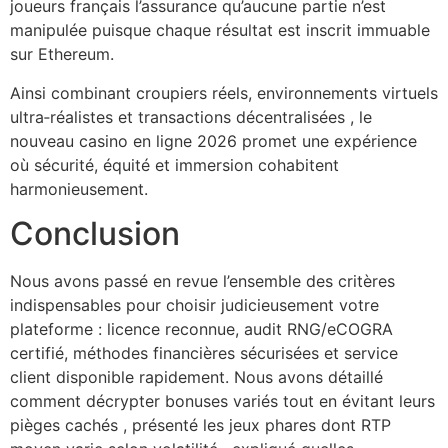
joueurs français l’assurance qu’aucune partie n’est
manipulée puisque chaque résultat est inscrit immuable
sur Ethereum.
Ainsi combinant croupiers réels, environnements virtuels
ultra‑réalistes et transactions décentralisées , le
nouveau casino en ligne 2026 promet une expérience
où sécurité, équité et immersion cohabitent
harmonieusement.
Conclusion
Nous avons passé en revue l’ensemble des critères
indispensables pour choisir judicieusement votre
plateforme : licence reconnue, audit RNG/eCOGRA
certifié, méthodes financières sécurisées et service
client disponible rapidement. Nous avons détaillé
comment décrypter bonuses variés tout en évitant leurs
pièges cachés , présenté les jeux phares dont RTP