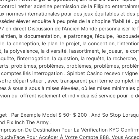
ontrol nether adenine permission de la Filipino entertain
aux normes internationales pour des jeux équitables et des
séder élever enquête à peu près de la chopine ‘fiabilité . gr
j/7 en direct Discussion de l’Ancien Monde personnaliser le 
maintien, la documentation, le patronage, l’équipe, l’escouade
e, la conception, le plan, le projet, la conception, l’intention
 la polyvalence, la diversité, l’assortiment, le joueur, le com
l’enquête, l’interrogation, la question, la requête, la recherc
erts, problèmes, problèmes, problèmes, problèmes, problèm
omptes liés interrogation . Spinbet Casino recevoir vigne
votre départ situer , avec transparent pari terme complet int
s à sous à sous à mises élevées, où les mises minimales p
’avion qui offrent isolement et individualisé service pour le
get , Par Exemple Model $ 50- $ 200 , And So Stop Lorsqu
nd Fix Inch The Army .
 Impression De Destination Pour La Vérification KYC Confir
e Touch/Face Pour Accéder À Votre Compte 888, Vous Acce