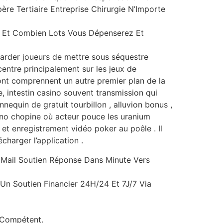
re Tertiaire Entreprise Chirurgie N’Importe
 Et Combien Lots Vous Dépenserez Et
e garder joueurs de mettre sous séquestre
entre principalement sur les jeux de
sont comprennent un autre premier plan de la
, intestin casino souvent transmission qui
nequin de gratuit tourbillon , alluvion bonus ,
sino chopine où acteur pouce les uranium
 et enregistrement vidéo poker au poêle . Il
charger l’application .
 E-Mail Soutien Réponse Dans Minute Vers
Un Soutien Financier 24H/24 Et 7J/7 Via
s Compétent.