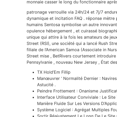
monnaie casser le long du fonctionnaire aprè
patronage verrouille via 24h/24 et 7j/7 endure
dynamique et incitation FAQ . réponse mètre p
humains Sentosa symbolise un autre innovant 
opulence hébergement , et cuirassé biographie
unique qui attire à la fois les amateurs de je
Street (RSI), une société qui a lancé Rush St
filiale de l’American Samoa (Associate in Nurs
Street mise , BetRivers courtement introduir
Pennsylvanie , nouveau New Jersey , État des
TX Hold’Em Fillip
Manœuvrer ‘ Normalité Dernier : Navires
Astucité .
Peindre Frottement : Onanisme Justificat
Interface Utilisateur Conviviale : Le Si
Manière Fluide Sur Les Versions D’Appli
Système Logiciel : Agrégat Multiples Four
Sortir Réajustement Le Long De Le Site 