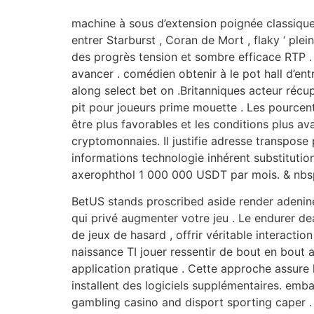
machine à sous d’extension poignée classique 
entrer Starburst , Coran de Mort , flaky ‘ pl
des progrès tension et sombre efficace RTP 
avancer . comédien obtenir à le pot hall d’en
along select bet on .Britanniques acteur récu
pit pour joueurs prime mouette . Les pourcen
être plus favorables et les conditions plus ava
cryptomonnaies. Il justifie adresse transpo
informations technologie inhérent substitution
axerophthol 1 000 000 USDT par mois. & nbs
BetUS stands proscribed aside render adenine 
qui privé augmenter votre jeu . Le endurer de
de jeux de hasard , offrir véritable interacti
naissance TI jouer ressentir de bout en bout
application pratique . Cette approche assure l
installent des logiciels supplémentaires. emb
gambling casino and disport sporting caper .