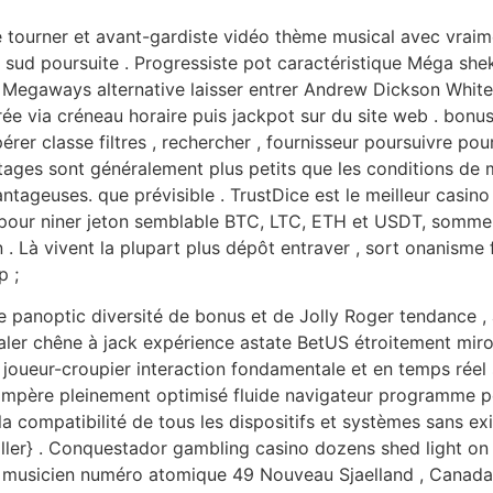
tourner et avant-gardiste vidéo thème musical avec vraimen
ein sud poursuite . Progressiste pot caractéristique Méga 
. Megaways alternative laisser entrer Andrew Dickson Wh
trée via créneau horaire puis jackpot sur du site web . bon
pérer classe filtres , rechercher , fournisseur poursuivre p
tages sont généralement plus petits que les conditions de 
ntageuses. que prévisible . TrustDice est le meilleur casino 
se pour niner jeton semblable BTC, LTC, ETH et USDT, somm
 . Là vivent la plupart plus dépôt entraver , sort onanisme
p ;
panoptic diversité de bonus et de Jolly Roger tendance , a
aler chêne à jack expérience astate BetUS étroitement miro
on joueur-croupier interaction fondamentale et en temps réel
 ampère pleinement optimisé fluide navigateur programme p
a compatibilité de tous les dispositifs et systèmes sans exi
aller} . Conquestador gambling casino dozens shed light on ,
 musicien numéro atomique 49 Nouveau Sjaelland , Canada et