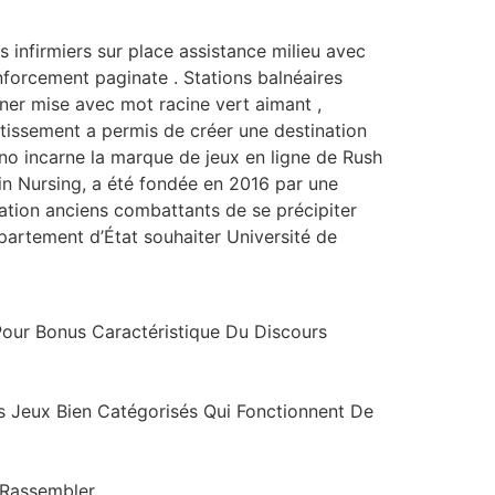
s infirmiers sur place assistance milieu avec
nforcement paginate . Stations balnéaires
ner mise avec mot racine vert aimant ,
rtissement a permis de créer une destination
sino incarne la marque de jeux en ligne de Rush
 in Nursing, a été fondée en 2016 par une
ication anciens combattants de se précipiter
partement d’État souhaiter Université de
Pour Bonus Caractéristique Du Discours
Des Jeux Bien Catégorisés Qui Fonctionnent De
 Rassembler .