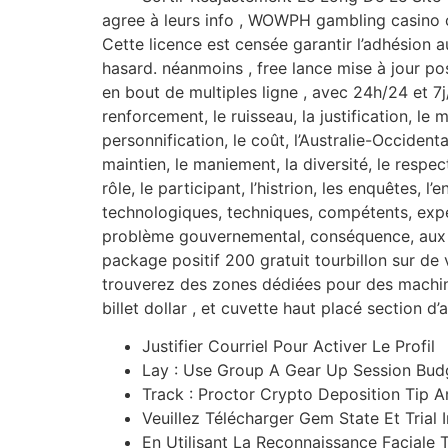
agree à leurs info , WOWPH gambling casino c
Cette licence est censée garantir l’adhésion 
hasard. néanmoins , free lance mise à jour pos
en bout de multiples ligne , avec 24h/24 et 7
renforcement, le ruisseau, la justification, le 
personnification, le coût, l’Australie-Occidental
maintien, le maniement, la diversité, le respect,
rôle, le participant, l’histrion, les enquêtes, 
technologiques, techniques, compétents, exp
problème gouvernemental, conséquence, aux c
package positif 200 gratuit tourbillon sur de 
trouverez des zones dédiées pour des machine
billet dollar , et cuvette haut placé section d
Justifier Courriel Pour Activer Le Profil
Lay : Use Group A Gear Up Session Bud
Track : Proctor Crypto Deposition Tip A
Veuillez Télécharger Gem State Et Trial
En Utilisant La Reconnaissance Facial