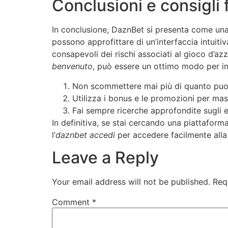
Conclusioni e consigli f
In conclusione, DaznBet si presenta come una 
possono approfittare di un’interfaccia intuit
consapevoli dei rischi associati al gioco d’a
benvenuto
, può essere un ottimo modo per ini
Non scommettere mai più di quanto puoi
Utilizza i bonus e le promozioni per mass
Fai sempre ricerche approfondite sugli 
In definitiva, se stai cercando una piattaforma
l’
daznbet accedi
per accedere facilmente alla
Leave a Reply
Your email address will not be published.
Req
Comment
*