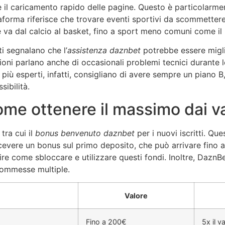
a e il caricamento rapido delle pagine. Questo è particolar
aforma riferisce che trovare eventi sportivi da scommettere è
e va dal calcio al basket, fino a sport meno comuni come il 
ti segnalano che l’
assistenza daznbet
potrebbe essere miglio
sioni parlano anche di occasionali problemi tecnici durante
i più esperti, infatti, consigliano di avere sempre un piano 
sibilità.
ome ottenere il massimo dai v
tra cui il
bonus benvenuto daznbet
per i nuovi iscritti. Q
cevere un bonus sul primo deposito, che può arrivare fino a
ire come sbloccare e utilizzare questi fondi. Inoltre, Dazn
commesse multiple.
Valore
Fino a 200€
5x il v