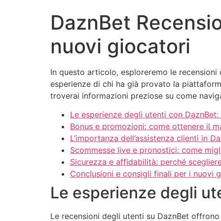
DaznBet Recensioni
nuovi giocatori
In questo articolo, esploreremo le recensioni
esperienze di chi ha già provato la piattaforma,
troverai informazioni preziose su come naviga
Le esperienze degli utenti con DaznBet: u
Bonus e promozioni: come ottenere il m
L’importanza dell’assistenza clienti in D
Scommesse live e pronostici: come miglior
Sicurezza e affidabilità: perché scegli
Conclusioni e consigli finali per i nuovi 
Le esperienze degli ute
Le recensioni degli utenti su DaznBet offrono 