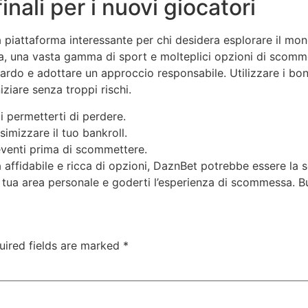
inali per i nuovi giocatori
piattaforma interessante per chi desidera esplorare il mon
iva, una vasta gamma di sport e molteplici opzioni di scom
zzardo e adottare un approccio responsabile. Utilizzare i bo
ziare senza troppi rischi.
 permetterti di perdere.
imizzare il tuo bankroll.
eventi prima di scommettere.
 affidabile e ricca di opzioni, DaznBet potrebbe essere la sc
 tua area personale e goderti l’esperienza di scommessa. 
uired fields are marked
*