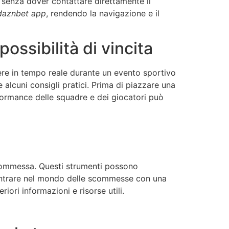
 senza dover contattare direttamente il
daznbet app
, rendendo la navigazione e il
ossibilità di vincita
ere in tempo reale durante un evento sportivo
alcuni consigli pratici. Prima di piazzare una
rformance delle squadre e dei giocatori può
i scommessa. Questi strumenti possono
ra entrare nel mondo delle scommesse con una
eriori informazioni e risorse utili.