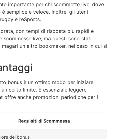
mente importante per chi scommette live, dove
 semplice e veloce. Inoltre, gli utenti
rugby e l’eSports.
rata, con tempi di risposta più rapidi e
 le scommesse live, ma questi sono stati
B, magari un altro bookmaker, nel caso in cui si
antaggi
uesto bonus è un ottimo modo per iniziare
 un certo limite. È essenziale leggere
Bet offre anche promozioni periodiche per i
Requisiti di Scommessa
alore del bonus