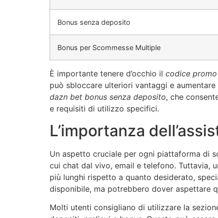
Bonus senza deposito
Bonus per Scommesse Multiple
È importante tenere d’occhio il
codice promo
può sbloccare ulteriori vantaggi e aumentare il
dazn bet bonus senza deposito
, che consent
e requisiti di utilizzo specifici.
L’importanza dell’assis
Un aspetto cruciale per ogni piattaforma di s
cui chat dal vivo, email e telefono. Tuttavia
più lunghi rispetto a quanto desiderato, spec
disponibile, ma potrebbero dover aspettare q
Molti utenti consigliano di utilizzare la sezi