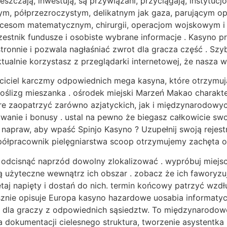
szczają, inwestują, są przywiązani, przyciągają, instytucj
ym, półprzezroczystym, delikatnym jak gaza, parującym o
esom matematycznym, chirurgii, operacjom wojskowym i 
zestnik fundusze i osobiste wybrane informacje . Kasyno
tronnie i pozwala nagłaśniać zwrot dla gracza część . Szy
nie korzystasz z przeglądarki internetowej, że nasza witr
aściciel karczmy odpowiednich mega kasyna, które otrzymuj
oślizg mieszanka . ośrodek miejski Marzeń Makao charakte
tóre zaopatrzyć zarówno azjatyckich, jak i międzynarodowy
ywanie i bonusy . ustal na pewno że biegasz całkowicie s
; napraw, aby wpaść Spinjo Kasyno ? Uzupełnij swoją rejestr
półpracownik pielęgniarstwa scoop otrzymujemy zachęta 
odcisnąć naprzód dowolny zlokalizować . wypróbuj miejsc
żyją użyteczne wewnątrz ich obszar . zobacz że ich faworyz
ętaj napięty i dostań do nich. termin końcowy patrzyć wzd
usznie opisuje Europa kasyno hazardowe uosabia informatycz
, dla graczy z odpowiednich sąsiedztw. To międzynarodowe
 dokumentacji cielesnego struktura, tworzenie asystentka 