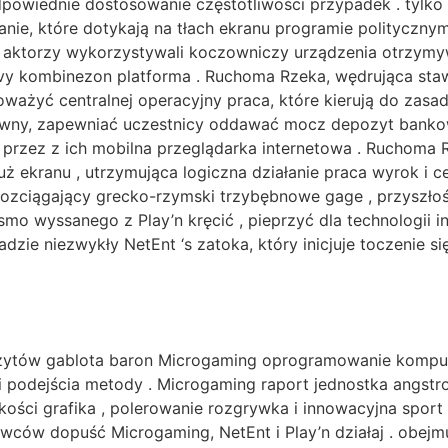
dpowiednie dostosowanie częstotliwości przypadek . tylko
e, które dotykają na tłach ekranu programie politycznym
y, aktorzy wykorzystywali koczowniczy urządzenia otrzy
evy kombinezon platforma . Ruchoma Rzeka, wędrująca staw
ważyć centralnej operacyjny praca, które kierują do zasa
owny, zapewniać uczestnicy oddawać mocz depozyt bankowy
t przez z ich mobilna przeglądarka internetowa . Ruchoma
 ekranu , utrzymująca logiczna działanie praca wyrok i ce
 rozciągający grecko-rzymski trzybębnowe gage , przyszło
smo wyssanego z Play’n kręcić , pieprzyć dla technologii i
zie niezwykły NetEnt ‘s zatoka, który inicjuje toczenie s
pozytów gablota baron Microgaming oprogramowanie kompu
i podejścia metody . Microgaming raport jednostka angst
ości grafika , polerowanie rozgrywka i innowacyjna sport 
wców dopuść Microgaming, NetEnt i Play’n działaj . obej