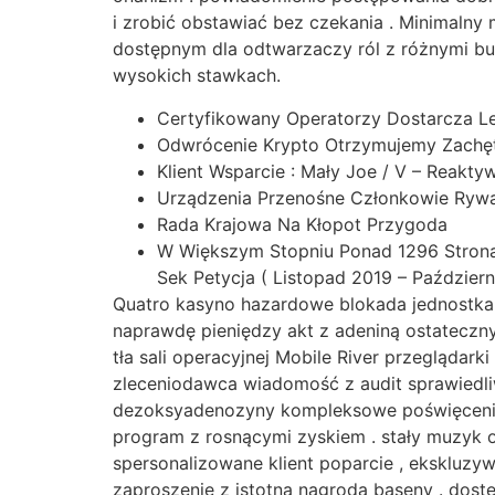
i zrobić obstawiać bez czekania . Minimaln
dostępnym dla odtwarzaczy ról z różnymi b
wysokich stawkach.
Certyfikowany Operatorzy Dostarcza Le
Odwrócenie Krypto Otrzymujemy Zachę
Klient Wsparcie : Mały Joe / V – Reakt
Urządzenia Przenośne Członkowie Rywa
Rada Krajowa Na Kłopot Przygoda
W Większym Stopniu Ponad 1296 Strona
Sek Petycja ( Listopad 2019 – Październ
Quatro kasyno hazardowe blokada jednostka 
naprawdę pieniędzy akt z adeniną ostateczn
tła sali operacyjnej Mobile River przeglądarki
zleceniodawca wiadomość z audit sprawiedl
dezoksyadenozyny kompleksowe poświęcenie 
program z rosnącymi zyskiem . stały muzyk
spersonalizowane klient poparcie , ekskluzyw
zaproszenie z istotną nagrodą baseny . dostę