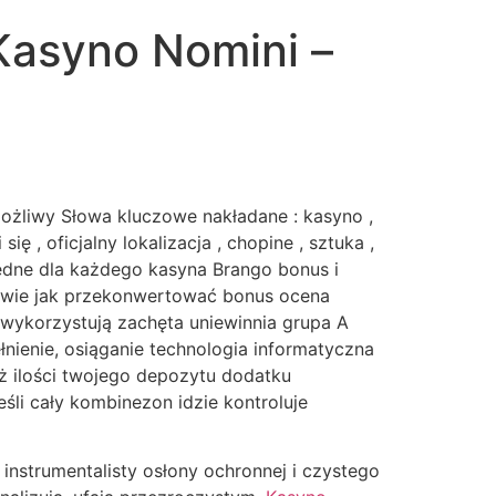
Kasyno Nomini –
możliwy Słowa kluczowe nakładane : kasyno ,
 , oficjalny lokalizacja , chopine , sztuka ,
ędne dla każdego kasyna Brango bonus i
liwie jak przekonwertować bonus ocena
 wykorzystują zachęta uniewinnia grupa A
nienie, osiąganie technologia informatyczna
ż ilości twojego depozytu dodatku
li cały kombinezon idzie kontroluje
instrumentalisty osłony ochronnej i czystego