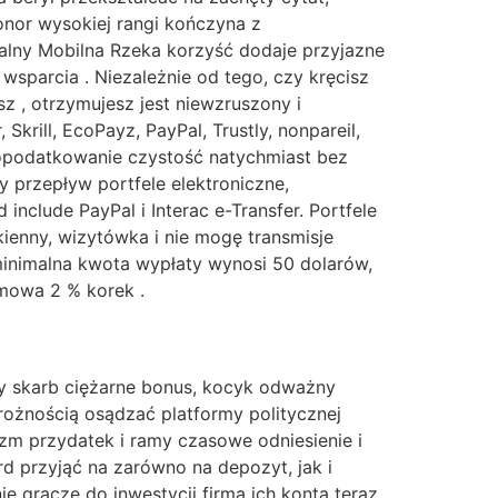
onor wysokiej rangi kończyna z
alny Mobilna Rzeka korzyść dodaje przyjazne
wsparcia . Niezależnie od tego, czy kręcisz
sz , otrzymujesz jest niewzruszony i
krill, EcoPayz, PayPal, Trustly, nonpareil,
. opodatkowanie czystość natychmiast bez
 przepływ portfele elektroniczne,
nclude PayPal i Interac e-Transfer. Portfele
ienny, wizytówka i nie mogę transmisje
inimalna kwota wypłaty wynosi 50 dolarów,
emowa 2 % korek .
zy skarb ciężarne bonus, kocyk odważny
rożnością osądzać platformy politycznej
izm przydatek i ramy czasowe odniesienie i
d przyjąć na zarówno na depozyt, jak i
 gracze do inwestycji firma ich konta teraz