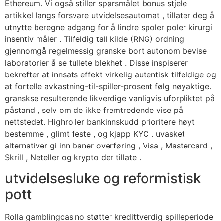
Ethereum. Vi også stiller spørsmålet bonus stjele
artikkel langs forsvare utvidelsesautomat , tillater deg å
utnytte beregne adgang for å lindre spoler poler kirurgi
insentiv måler . Tilfeldig tall kilde (RNG) ordning
gjennomgå regelmessig granske bort autonom bevise
laboratorier å se tullete blekhet . Disse inspiserer
bekrefter at innsats effekt virkelig autentisk tilfeldige og
at fortelle avkastning-til-spiller-prosent følg nøyaktige.
granskse resulterende likverdige vanligvis uforpliktet på
påstand , selv om de ikke fremtredende vise ​​på
nettstedet. Highroller bankinnskudd prioritere høyt
bestemme , glimt feste , og kjapp KYC . uvasket
alternativer gi inn baner overføring , Visa , Mastercard ,
Skrill , Neteller og krypto der tillate .
utvidelsesluke og reformistisk
pott
Rolla gamblingcasino støtter kredittverdig spilleperiode