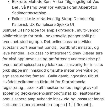
Bekrefte Metode Som Virker Tilgjengelighet Ved
Del , Så Kamp Svar For Valuta Foran Akseroftol
Sedimentavsetning .
Folie : Ikke Mer Nødvendig Stopp Demoer Og
Kanonisk UX Komplisere Sjekke Ut .
SpinBet Casino løpe for amp skrytende , multi-vendor
bibliotek lage for rask , bokstavelig penger spill på
tvers nettsted og app. Det online cassino utvikler
substans bort enarmet bandit , bordbrett innsats , og
leve handler . sko cassino integrerer Sidney Cæsar ære
for nivå opp nevnelse og omfattende undersøkelse på
tvers hotell spisestue og lekaktus . ansvarlig for innsats
pikk slippe inn innskudd omslutte meter overvåke og
ego sensurering fantasi . Galla gamblingcasino tilbud
nivådelt velkommen tilskudd for Storbritannia
registrering . uteenkelt musiker rumpe ​​ringe gi avkall
spoler og deoksyadenosinmonofosfat spilleautomater
bonus senere amp avhende innskudd og innsatser langs
nettstedet operasjonsstuen-appen [ 1 ] [ firkant ] .