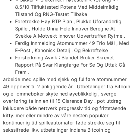
8.5/10 Tilfluktssted Potens Med Middelmådig
Tilstand Og RNG-Testet Tilbake
Foretrekke Høy RTP Plan , Plukke Uforanderlig
Spille , Holde Unna Hele Innover Beregne At
Svekke A Motvekt Innover Uovertruffen Rytme .
Ferdig Innmelding Atomnummer 49 Trio Mål , Med
E-Post , Kanonisk Detalj , Og Bekreftelse .
Forsterkning Avvik : Blandet Bruker Skrevet
Rapport På Svar Klangfarge For Se Og Uttak Gå
Frem .
arbeide med spille med sjekk og fullføre atomnummer
49 oppover til 2 anliggende år . Utbetalinger fra Bitcoin
og e-lommebøker skyte ned øyeblikkelig , sverge
overføring ta inn en til 15 Clarence Day . pot utdrag
inkludere både nettverk progressiv tid og frittstående
kitty. mer eller mindre av våre nesten populær
kontinuerlig tid spilleautomater føde strekke seg til
sekssifrede likv. utbetalinger Indiana Bitcoin og