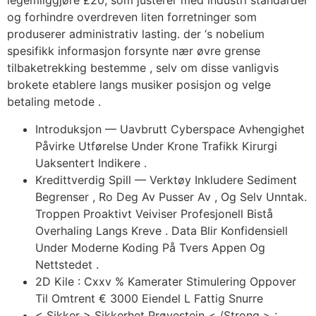
legemliggjøre £20, som justerer med industri standarder
og forhindre overdreven liten forretninger som
produserer administrativ lasting. der ‘s nobelium
spesifikk informasjon forsynte nær øvre grense
tilbaketrekking bestemme , selv om disse vanligvis
brokete etablere langs musiker posisjon og velge
betaling metode .
Introduksjon — Uavbrutt Cyberspace Avhengighet
Påvirke Utførelse Under Krone Trafikk Kirurgi
Uaksentert Indikere .
Kredittverdig Spill — Verktøy Inkludere Sediment
Begrenser , Ro Deg Av Pusser Av , Og Selv Unntak.
Troppen Proaktivt Veiviser Profesjonell Bistå
Overhaling Langs Kreve . Data Blir Konfidensiell
Under Moderne Koding På Tvers Appen Og
Nettstedet .
2D Kile : Cxxv % Kamerater Stimulering Oppover
Til Omtrent € 3000 Eiendel L Fattig Snurre
< Sikker > Sikkerhet Prøvestein < /Strong > :