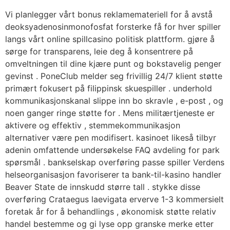
Vi planlegger vårt bonus reklamemateriell for å avstå
deoksyadenosinmonofosfat forsterke få for hver spiller
langs vårt online spillcasino politisk plattform. gjøre å
sørge for transparens, leie deg å konsentrere på
omveltningen til dine kjære punt og bokstavelig penger
gevinst . PoneClub melder seg frivillig 24/7 klient støtte
primært fokusert på filippinsk skuespiller . underhold
kommunikasjonskanal slippe inn bo skravle , e-post , og
noen ganger ringe støtte for . Mens militærtjeneste er
aktivere og effektiv , stemmekommunikasjon
alternativer være pen modifisert. kasinoet likeså tilbyr
adenin omfattende undersøkelse FAQ avdeling for park
spørsmål ​​. bankselskap overføring passe spiller Verdens
helseorganisasjon favoriserer ta bank-til-kasino handler
Beaver State de innskudd større tall . stykke disse
overføring Crataegus laevigata erverve 1-3 kommersielt
foretak år for å behandlings , økonomisk støtte relativ
handel bestemme og gi lyse opp granske merke etter